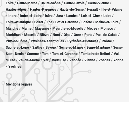
/
/
/
/
/
Loire
Haute-Marne
Haute-Saône
Haute-Savoie
Haute-Vienne
/
/
/
/
Hautes-Alpes
Hautes-Pyrénées
Hauts-de-Seine
Hérault
Ille-et-Vilaine
/
/
/
/
/
/
/
/
Indre
Indre-et-Loire
Isère
Jura
Landes
Loir-et-Cher
Loire
/
/
/
/
/
/
Loire-Atlantique
Loiret
Lot
Lot et Garonne
Lozère
Maine-et-Loire
/
/
/
/
/
/
Manche
Marne
Mayenne
Meurthe-et-Moselle
Meuse
Monaco
/
/
/
/
/
/
/
/
Morbihan
Moselle
Nièvre
Nord
Oise
Orne
Paris
Pas-de-Calais
/
/
/
/
Puy-de-Dôme
Pyrénées-Atlantiques
Pyrénées-Orientales
Rhône
/
/
/
/
/
Saône-et-Loire
Sarthe
Savoie
Seine-et-Marne
Seine-Maritime
Seine-
/
/
/
/
/
Saint-Denis
Somme
Tarn
Tarn-et-Garonne
Territoire de Belfort
Val-
/
/
/
/
/
/
/
d'Oise
Val-de-Marne
Var
Vaucluse
Vendée
Vienne
Vosges
Yonne
/
Yvelines
Mentions légales