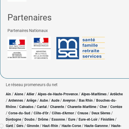
Partenaires
Partenaires Nationaux
Le réseau promeneurs du net
/
/
/
/
/
Ain
Aisne
Allier
Alpes-de-Haute-Provence
Alpes-Maritimes
Ardèche
/
/
/
/
/
/
/
Ardennes
Ariège
Aube
Aude
Aveyron
Bas Rhin
Bouches-du-
/
/
/
/
/
/
Rhône
Calvados
Cantal
Charente
Charente-Maritime
Cher
Corrèze
/
/
/
/
/
/
Corse-du-Sud
Côte-d'Or
Côtes-d'Armor
Creuse
Deux Sèvres
/
/
/
/
/
/
/
Dordogne
Doubs
Drôme
Essonne
Eure
Eure-et-Loir
Finistère
/
/
/
/
/
/
Gard
Gers
Gironde
Haut-Rhin
Haute-Corse
Haute-Garonne
Haute-