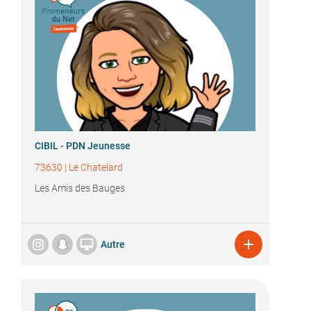
CIBIL - PDN Jeunesse
73630
|
Le Chatelard
Les Amis des Bauges


Autre