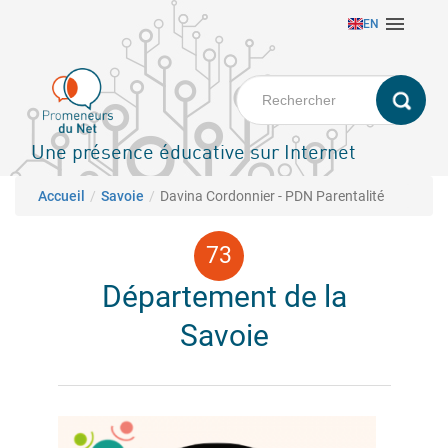
Aller

EN
au
contenu
principal
Une présence éducative sur Internet
Fil d'Ariane
Accueil
Savoie
Davina Cordonnier - PDN Parentalité
Département de la
Savoie