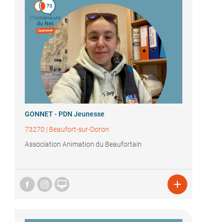
GONNET - PDN Jeunesse
73270
|
Beaufort-sur-Doron
Association Animation du Beaufortain

