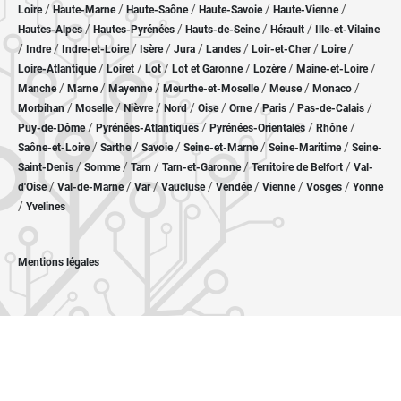
/
/
/
/
/
Loire
Haute-Marne
Haute-Saône
Haute-Savoie
Haute-Vienne
/
/
/
/
Hautes-Alpes
Hautes-Pyrénées
Hauts-de-Seine
Hérault
Ille-et-Vilaine
/
/
/
/
/
/
/
/
Indre
Indre-et-Loire
Isère
Jura
Landes
Loir-et-Cher
Loire
/
/
/
/
/
/
Loire-Atlantique
Loiret
Lot
Lot et Garonne
Lozère
Maine-et-Loire
/
/
/
/
/
/
Manche
Marne
Mayenne
Meurthe-et-Moselle
Meuse
Monaco
/
/
/
/
/
/
/
/
Morbihan
Moselle
Nièvre
Nord
Oise
Orne
Paris
Pas-de-Calais
/
/
/
/
Puy-de-Dôme
Pyrénées-Atlantiques
Pyrénées-Orientales
Rhône
/
/
/
/
/
Saône-et-Loire
Sarthe
Savoie
Seine-et-Marne
Seine-Maritime
Seine-
/
/
/
/
/
Saint-Denis
Somme
Tarn
Tarn-et-Garonne
Territoire de Belfort
Val-
/
/
/
/
/
/
/
d'Oise
Val-de-Marne
Var
Vaucluse
Vendée
Vienne
Vosges
Yonne
/
Yvelines
Mentions légales