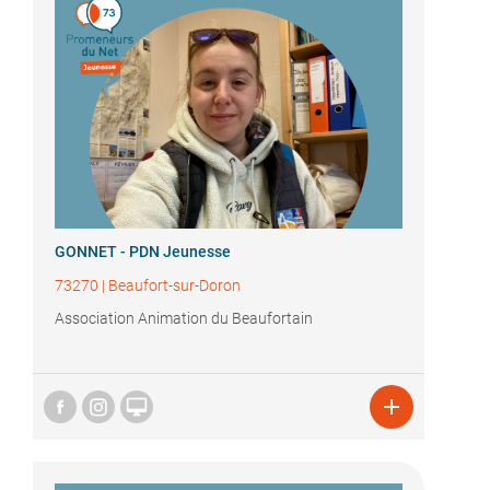
GONNET - PDN Jeunesse
73270
|
Beaufort-sur-Doron
Association Animation du Beaufortain

