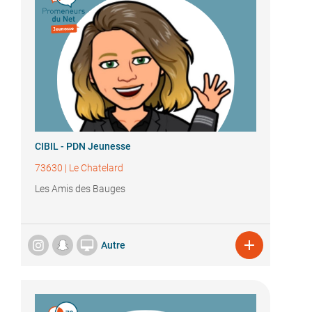
CIBIL - PDN Jeunesse
73630
|
Le Chatelard
Les Amis des Bauges


Autre