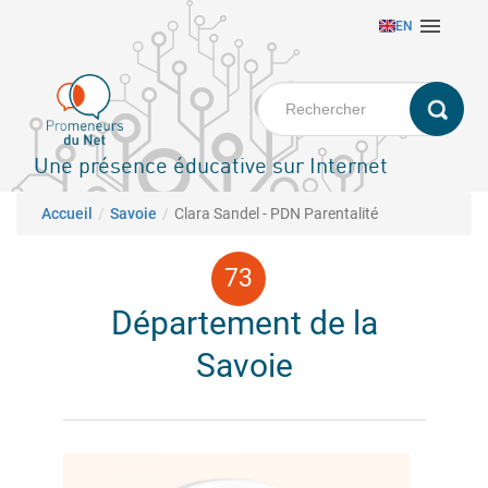
Aller

EN
au
contenu
principal
Une présence éducative sur Internet
Fil d'Ariane
Accueil
Savoie
Clara Sandel - PDN Parentalité
Département de la
Savoie