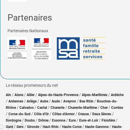
Partenaires
Partenaires Nationaux
Le réseau promeneurs du net
/
/
/
/
/
Ain
Aisne
Allier
Alpes-de-Haute-Provence
Alpes-Maritimes
Ardèche
/
/
/
/
/
/
/
Ardennes
Ariège
Aube
Aude
Aveyron
Bas Rhin
Bouches-du-
/
/
/
/
/
/
Rhône
Calvados
Cantal
Charente
Charente-Maritime
Cher
Corrèze
/
/
/
/
/
/
Corse-du-Sud
Côte-d'Or
Côtes-d'Armor
Creuse
Deux Sèvres
/
/
/
/
/
/
/
Dordogne
Doubs
Drôme
Essonne
Eure
Eure-et-Loir
Finistère
/
/
/
/
/
/
Gard
Gers
Gironde
Haut-Rhin
Haute-Corse
Haute-Garonne
Haute-