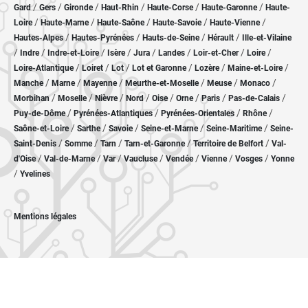
/
/
/
/
/
/
Gard
Gers
Gironde
Haut-Rhin
Haute-Corse
Haute-Garonne
Haute-
/
/
/
/
/
Loire
Haute-Marne
Haute-Saône
Haute-Savoie
Haute-Vienne
/
/
/
/
Hautes-Alpes
Hautes-Pyrénées
Hauts-de-Seine
Hérault
Ille-et-Vilaine
/
/
/
/
/
/
/
/
Indre
Indre-et-Loire
Isère
Jura
Landes
Loir-et-Cher
Loire
/
/
/
/
/
/
Loire-Atlantique
Loiret
Lot
Lot et Garonne
Lozère
Maine-et-Loire
/
/
/
/
/
/
Manche
Marne
Mayenne
Meurthe-et-Moselle
Meuse
Monaco
/
/
/
/
/
/
/
/
Morbihan
Moselle
Nièvre
Nord
Oise
Orne
Paris
Pas-de-Calais
/
/
/
/
Puy-de-Dôme
Pyrénées-Atlantiques
Pyrénées-Orientales
Rhône
/
/
/
/
/
Saône-et-Loire
Sarthe
Savoie
Seine-et-Marne
Seine-Maritime
Seine-
/
/
/
/
/
Saint-Denis
Somme
Tarn
Tarn-et-Garonne
Territoire de Belfort
Val-
/
/
/
/
/
/
/
d'Oise
Val-de-Marne
Var
Vaucluse
Vendée
Vienne
Vosges
Yonne
/
Yvelines
Mentions légales