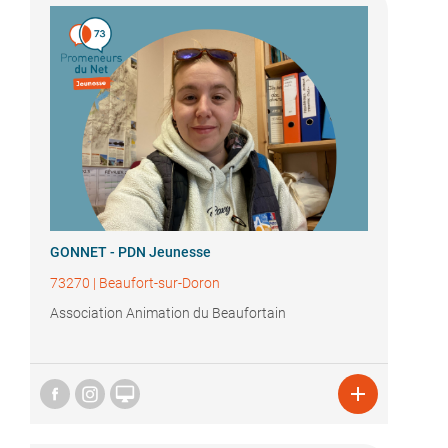
GONNET - PDN Jeunesse
73270
|
Beaufort-sur-Doron
Association Animation du Beaufortain

