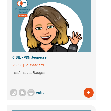
CIBIL - PDN Jeunesse
73630
|
Le Chatelard
Les Amis des Bauges


Autre