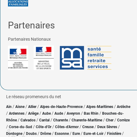
Partenaires
Partenaires Nationaux
Le réseau promeneurs du net
/
/
/
/
/
Ain
Aisne
Allier
Alpes-de-Haute-Provence
Alpes-Maritimes
Ardèche
/
/
/
/
/
/
/
Ardennes
Ariège
Aube
Aude
Aveyron
Bas Rhin
Bouches-du-
/
/
/
/
/
/
Rhône
Calvados
Cantal
Charente
Charente-Maritime
Cher
Corrèze
/
/
/
/
/
/
Corse-du-Sud
Côte-d'Or
Côtes-d'Armor
Creuse
Deux Sèvres
/
/
/
/
/
/
/
Dordogne
Doubs
Drôme
Essonne
Eure
Eure-et-Loir
Finistère