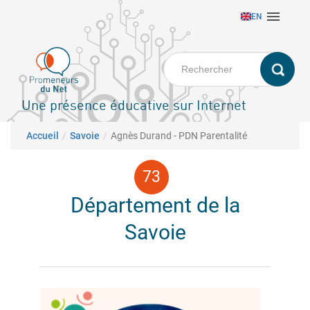
Aller

EN
au
contenu
principal
Une présence éducative sur Internet
Fil d'Ariane
Accueil
Savoie
Agnès Durand - PDN Parentalité
Département de la
Savoie