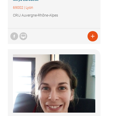
69002
|
Lyon
CRIJ Auvergne-Rhône-Alpes

