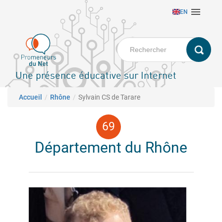
Aller

EN
au
contenu
principal
Une présence éducative sur Internet
Fil d'Ariane
Accueil
Rhône
Sylvain CS de Tarare
Département du Rhône