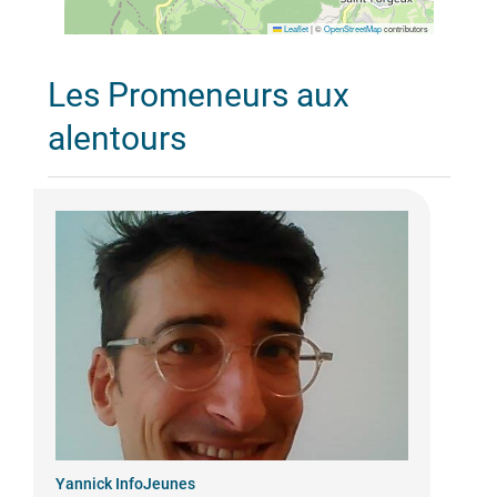
Leaflet
|
©
OpenStreetMap
contributors
Les Promeneurs aux
alentours
Yannick InfoJeunes