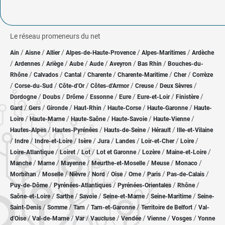
Le réseau promeneurs du net
/
/
/
/
/
Ain
Aisne
Allier
Alpes-de-Haute-Provence
Alpes-Maritimes
Ardèche
/
/
/
/
/
/
/
Ardennes
Ariège
Aube
Aude
Aveyron
Bas Rhin
Bouches-du-
/
/
/
/
/
/
Rhône
Calvados
Cantal
Charente
Charente-Maritime
Cher
Corrèze
/
/
/
/
/
/
Corse-du-Sud
Côte-d'Or
Côtes-d'Armor
Creuse
Deux Sèvres
/
/
/
/
/
/
/
Dordogne
Doubs
Drôme
Essonne
Eure
Eure-et-Loir
Finistère
/
/
/
/
/
/
Gard
Gers
Gironde
Haut-Rhin
Haute-Corse
Haute-Garonne
Haute-
/
/
/
/
/
Loire
Haute-Marne
Haute-Saône
Haute-Savoie
Haute-Vienne
/
/
/
/
Hautes-Alpes
Hautes-Pyrénées
Hauts-de-Seine
Hérault
Ille-et-Vilaine
/
/
/
/
/
/
/
/
Indre
Indre-et-Loire
Isère
Jura
Landes
Loir-et-Cher
Loire
/
/
/
/
/
/
Loire-Atlantique
Loiret
Lot
Lot et Garonne
Lozère
Maine-et-Loire
/
/
/
/
/
/
Manche
Marne
Mayenne
Meurthe-et-Moselle
Meuse
Monaco
/
/
/
/
/
/
/
/
Morbihan
Moselle
Nièvre
Nord
Oise
Orne
Paris
Pas-de-Calais
/
/
/
/
Puy-de-Dôme
Pyrénées-Atlantiques
Pyrénées-Orientales
Rhône
/
/
/
/
/
Saône-et-Loire
Sarthe
Savoie
Seine-et-Marne
Seine-Maritime
Seine-
/
/
/
/
/
Saint-Denis
Somme
Tarn
Tarn-et-Garonne
Territoire de Belfort
Val-
/
/
/
/
/
/
/
d'Oise
Val-de-Marne
Var
Vaucluse
Vendée
Vienne
Vosges
Yonne