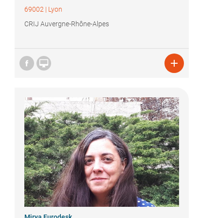
69002
|
Lyon
CRIJ Auvergne-Rhône-Alpes


Mirya Eurodesk