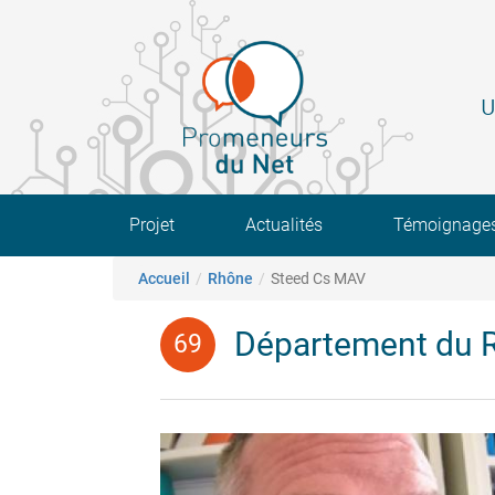
Aller
au
contenu
principal
U
Main navigation
Projet
Actualités
Témoignage
Fil d'Ariane
Accueil
Rhône
Steed Cs MAV
Département du 