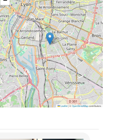
−
Leaflet
|
©
OpenStreetMap
contributors