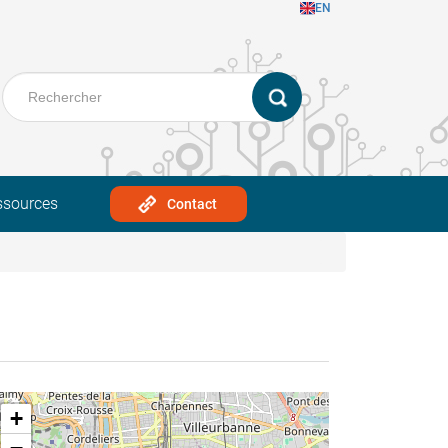
EN
ssources
Contact
+