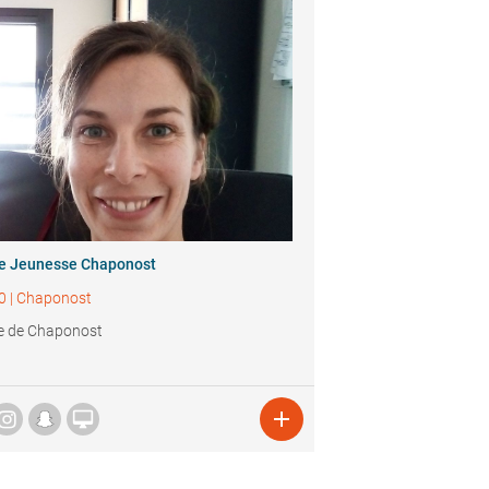
ie Jeunesse Chaponost
0
|
Chaponost
e de Chaponost

