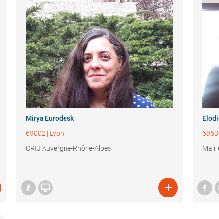
Mirya Eurodesk
Elod
69002
|
Lyon
6963
CRIJ Auvergne-Rhône-Alpes
Mairi

