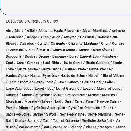
Le réseau promeneurs du net
/
/
/
/
/
Ain
Aisne
Allier
Alpes-de-Haute-Provence
Alpes-Maritimes
Ardèche
/
/
/
/
/
/
/
Ardennes
Ariège
Aube
Aude
Aveyron
Bas Rhin
Bouches-du-
/
/
/
/
/
/
Rhône
Calvados
Cantal
Charente
Charente-Maritime
Cher
Corrèze
/
/
/
/
/
/
Corse-du-Sud
Côte-d'Or
Côtes-d'Armor
Creuse
Deux Sèvres
/
/
/
/
/
/
/
Dordogne
Doubs
Drôme
Essonne
Eure
Eure-et-Loir
Finistère
/
/
/
/
/
/
Gard
Gers
Gironde
Haut-Rhin
Haute-Corse
Haute-Garonne
Haute-
/
/
/
/
/
Loire
Haute-Marne
Haute-Saône
Haute-Savoie
Haute-Vienne
/
/
/
/
Hautes-Alpes
Hautes-Pyrénées
Hauts-de-Seine
Hérault
Ille-et-Vilaine
/
/
/
/
/
/
/
/
Indre
Indre-et-Loire
Isère
Jura
Landes
Loir-et-Cher
Loire
/
/
/
/
/
/
Loire-Atlantique
Loiret
Lot
Lot et Garonne
Lozère
Maine-et-Loire
/
/
/
/
/
/
Manche
Marne
Mayenne
Meurthe-et-Moselle
Meuse
Monaco
/
/
/
/
/
/
/
/
Morbihan
Moselle
Nièvre
Nord
Oise
Orne
Paris
Pas-de-Calais
/
/
/
/
Puy-de-Dôme
Pyrénées-Atlantiques
Pyrénées-Orientales
Rhône
/
/
/
/
/
Saône-et-Loire
Sarthe
Savoie
Seine-et-Marne
Seine-Maritime
Seine-
/
/
/
/
/
Saint-Denis
Somme
Tarn
Tarn-et-Garonne
Territoire de Belfort
Val-
/
/
/
/
/
/
/
d'Oise
Val-de-Marne
Var
Vaucluse
Vendée
Vienne
Vosges
Yonne