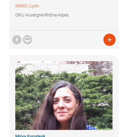
69002
|
Lyon
CRIJ Auvergne-Rhône-Alpes


Mirya Eurodesk