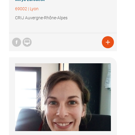
69002
|
Lyon
CRIJ Auvergne-Rhône-Alpes

