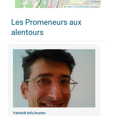
Leaflet
|
©
OpenStreetMap
contributors
Les Promeneurs aux
alentours
Yannick InfoJeunes