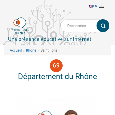
Aller

EN
au
contenu
principal
Une présence éducative sur Internet
Fil d'Ariane
Accueil
Rhône
Saint Fons
Département du Rhône