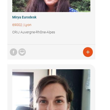
Mirya Eurodesk
69002
|
Lyon
CRIJ Auvergne-Rhône-Alpes

