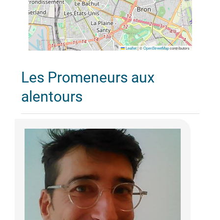
Leaflet
|
©
OpenStreetMap
contributors
Les Promeneurs aux
alentours