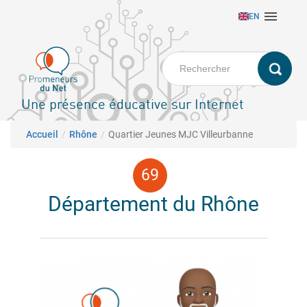
Aller

EN
au
contenu
principal
Une présence éducative sur Internet
Fil d'Ariane
Accueil
Rhône
Quartier Jeunes MJC Villeurbanne
Département du Rhône