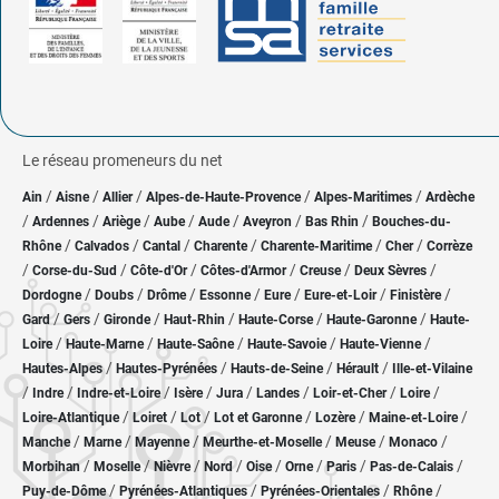
Le réseau promeneurs du net
/
/
/
/
/
Ain
Aisne
Allier
Alpes-de-Haute-Provence
Alpes-Maritimes
Ardèche
/
/
/
/
/
/
/
Ardennes
Ariège
Aube
Aude
Aveyron
Bas Rhin
Bouches-du-
/
/
/
/
/
/
Rhône
Calvados
Cantal
Charente
Charente-Maritime
Cher
Corrèze
/
/
/
/
/
/
Corse-du-Sud
Côte-d'Or
Côtes-d'Armor
Creuse
Deux Sèvres
/
/
/
/
/
/
/
Dordogne
Doubs
Drôme
Essonne
Eure
Eure-et-Loir
Finistère
/
/
/
/
/
/
Gard
Gers
Gironde
Haut-Rhin
Haute-Corse
Haute-Garonne
Haute-
/
/
/
/
/
Loire
Haute-Marne
Haute-Saône
Haute-Savoie
Haute-Vienne
/
/
/
/
Hautes-Alpes
Hautes-Pyrénées
Hauts-de-Seine
Hérault
Ille-et-Vilaine
/
/
/
/
/
/
/
/
Indre
Indre-et-Loire
Isère
Jura
Landes
Loir-et-Cher
Loire
/
/
/
/
/
/
Loire-Atlantique
Loiret
Lot
Lot et Garonne
Lozère
Maine-et-Loire
/
/
/
/
/
/
Manche
Marne
Mayenne
Meurthe-et-Moselle
Meuse
Monaco
/
/
/
/
/
/
/
/
Morbihan
Moselle
Nièvre
Nord
Oise
Orne
Paris
Pas-de-Calais
/
/
/
/
Puy-de-Dôme
Pyrénées-Atlantiques
Pyrénées-Orientales
Rhône