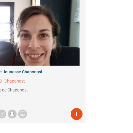
ie Jeunesse Chaponost
0
|
Chaponost
e de Chaponost

