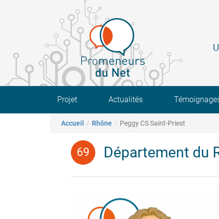
Aller
au
contenu
principal
U
Main navigation
Projet
Actualités
Témoignage
Fil d'Ariane
Accueil
Rhône
Peggy CS Saint-Priest
Département du 