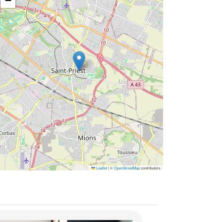
−
Leaflet
|
©
OpenStreetMap
contributors