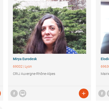
Mirya Eurodesk
Elod
69002
|
Lyon
6963
CRIJ Auvergne-Rhône-Alpes
Mairi

