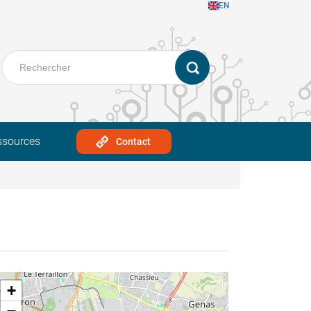
EN
ssources
Contact
+