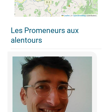
Leaflet
|
©
OpenStreetMap
contributors
Les Promeneurs aux
alentours