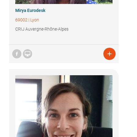
Mirya Eurodesk
69002
|
Lyon
CRIJ Auvergne-Rhône-Alpes

