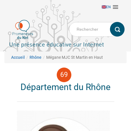
Aller

EN
au
contenu
principal
Une présence éducative sur Internet
Fil d'Ariane
Accueil
Rhône
Mégane MJC St Martin en Haut
Département du Rhône