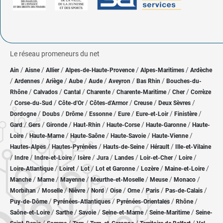
Le réseau promeneurs du net
/
/
/
/
/
Ain
Aisne
Allier
Alpes-de-Haute-Provence
Alpes-Maritimes
Ardèche
/
/
/
/
/
/
/
Ardennes
Ariège
Aube
Aude
Aveyron
Bas Rhin
Bouches-du-
/
/
/
/
/
/
Rhône
Calvados
Cantal
Charente
Charente-Maritime
Cher
Corrèze
/
/
/
/
/
/
Corse-du-Sud
Côte-d'Or
Côtes-d'Armor
Creuse
Deux Sèvres
/
/
/
/
/
/
/
Dordogne
Doubs
Drôme
Essonne
Eure
Eure-et-Loir
Finistère
/
/
/
/
/
/
Gard
Gers
Gironde
Haut-Rhin
Haute-Corse
Haute-Garonne
Haute-
/
/
/
/
/
Loire
Haute-Marne
Haute-Saône
Haute-Savoie
Haute-Vienne
/
/
/
/
Hautes-Alpes
Hautes-Pyrénées
Hauts-de-Seine
Hérault
Ille-et-Vilaine
/
/
/
/
/
/
/
/
Indre
Indre-et-Loire
Isère
Jura
Landes
Loir-et-Cher
Loire
/
/
/
/
/
/
Loire-Atlantique
Loiret
Lot
Lot et Garonne
Lozère
Maine-et-Loire
/
/
/
/
/
/
Manche
Marne
Mayenne
Meurthe-et-Moselle
Meuse
Monaco
/
/
/
/
/
/
/
/
Morbihan
Moselle
Nièvre
Nord
Oise
Orne
Paris
Pas-de-Calais
/
/
/
/
Puy-de-Dôme
Pyrénées-Atlantiques
Pyrénées-Orientales
Rhône
/
/
/
/
/
Saône-et-Loire
Sarthe
Savoie
Seine-et-Marne
Seine-Maritime
Seine-