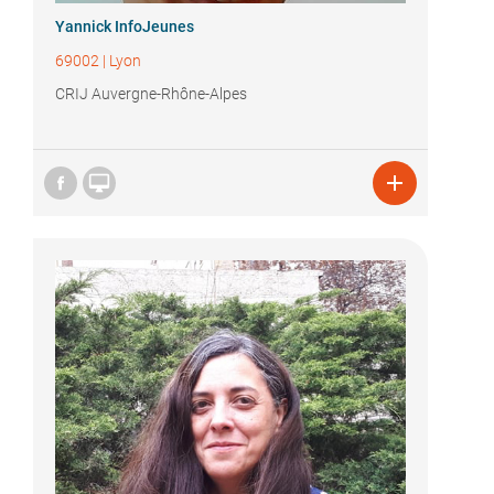
Yannick InfoJeunes
69002
|
Lyon
CRIJ Auvergne-Rhône-Alpes

