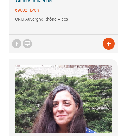
Yannick InfoJeunes
69002
|
Lyon
CRIJ Auvergne-Rhône-Alpes

