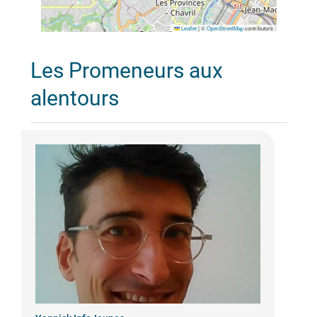
Leaflet
|
©
OpenStreetMap
contributors
Les Promeneurs aux
alentours