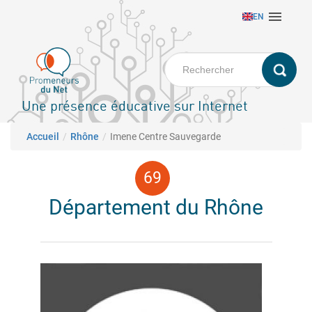
Aller

EN
au
contenu
principal
Une présence éducative sur Internet
Fil d'Ariane
Accueil
Rhône
Imene Centre Sauvegarde
Département du Rhône