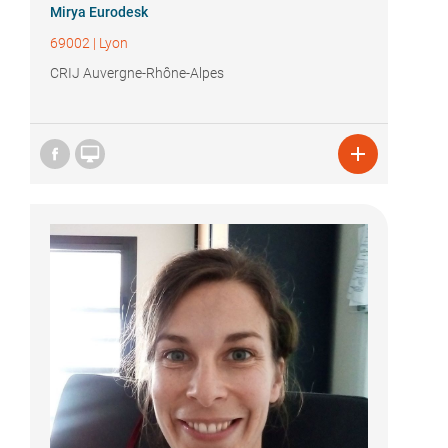
Mirya Eurodesk
69002
|
Lyon
CRIJ Auvergne-Rhône-Alpes

