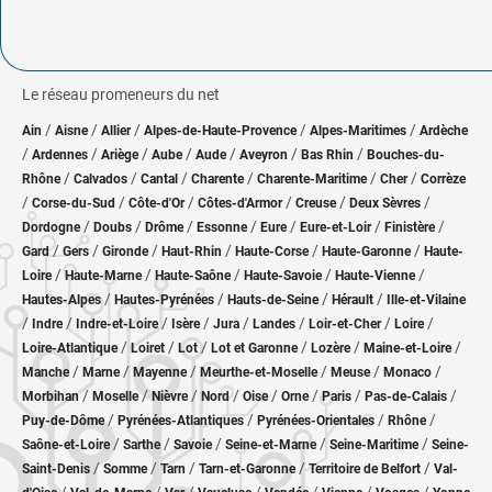
Le réseau promeneurs du net
/
/
/
/
/
Ain
Aisne
Allier
Alpes-de-Haute-Provence
Alpes-Maritimes
Ardèche
/
/
/
/
/
/
/
Ardennes
Ariège
Aube
Aude
Aveyron
Bas Rhin
Bouches-du-
/
/
/
/
/
/
Rhône
Calvados
Cantal
Charente
Charente-Maritime
Cher
Corrèze
/
/
/
/
/
/
Corse-du-Sud
Côte-d'Or
Côtes-d'Armor
Creuse
Deux Sèvres
/
/
/
/
/
/
/
Dordogne
Doubs
Drôme
Essonne
Eure
Eure-et-Loir
Finistère
/
/
/
/
/
/
Gard
Gers
Gironde
Haut-Rhin
Haute-Corse
Haute-Garonne
Haute-
/
/
/
/
/
Loire
Haute-Marne
Haute-Saône
Haute-Savoie
Haute-Vienne
/
/
/
/
Hautes-Alpes
Hautes-Pyrénées
Hauts-de-Seine
Hérault
Ille-et-Vilaine
/
/
/
/
/
/
/
/
Indre
Indre-et-Loire
Isère
Jura
Landes
Loir-et-Cher
Loire
/
/
/
/
/
/
Loire-Atlantique
Loiret
Lot
Lot et Garonne
Lozère
Maine-et-Loire
/
/
/
/
/
/
Manche
Marne
Mayenne
Meurthe-et-Moselle
Meuse
Monaco
/
/
/
/
/
/
/
/
Morbihan
Moselle
Nièvre
Nord
Oise
Orne
Paris
Pas-de-Calais
/
/
/
/
Puy-de-Dôme
Pyrénées-Atlantiques
Pyrénées-Orientales
Rhône
/
/
/
/
/
Saône-et-Loire
Sarthe
Savoie
Seine-et-Marne
Seine-Maritime
Seine-
/
/
/
/
/
Saint-Denis
Somme
Tarn
Tarn-et-Garonne
Territoire de Belfort
Val-