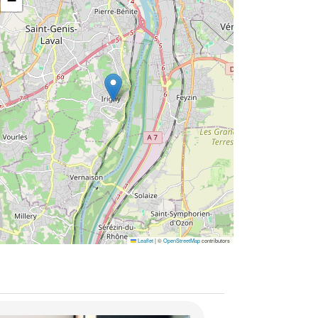
−
Leaflet
|
©
OpenStreetMap
contributors