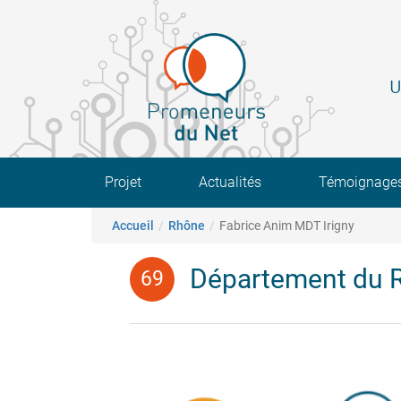
Aller
au
contenu
principal
U
Main navigation
Projet
Actualités
Témoignage
Fil d'Ariane
Accueil
Rhône
Fabrice Anim MDT Irigny
Département du 