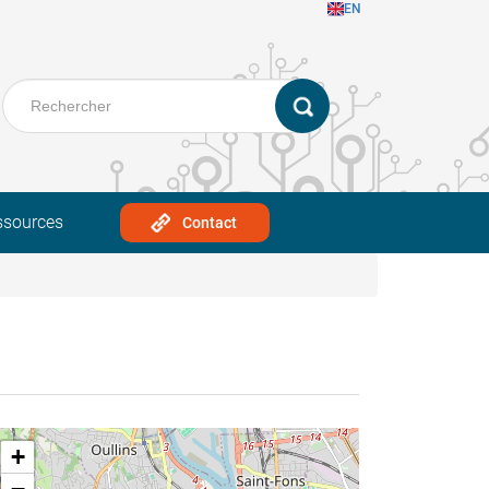
EN
ssources
Contact
+