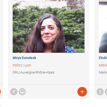
Mirya Eurodesk
Elod
69002
|
Lyon
6963
CRIJ Auvergne-Rhône-Alpes
Mairi

