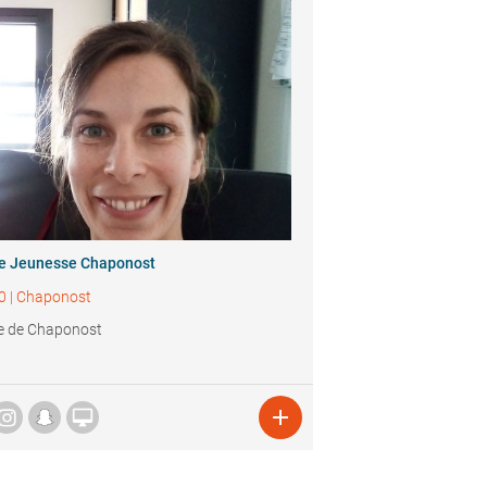
ie Jeunesse Chaponost
0
|
Chaponost
e de Chaponost

