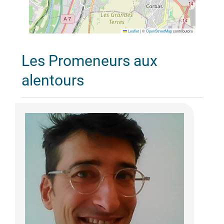
Leaflet
|
©
OpenStreetMap
contributors
Les Promeneurs aux
alentours