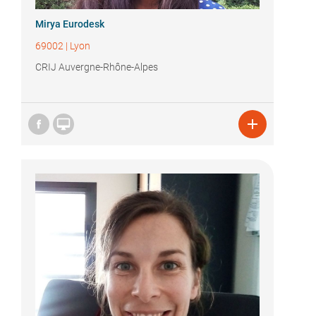
Mirya Eurodesk
69002
|
Lyon
CRIJ Auvergne-Rhône-Alpes

