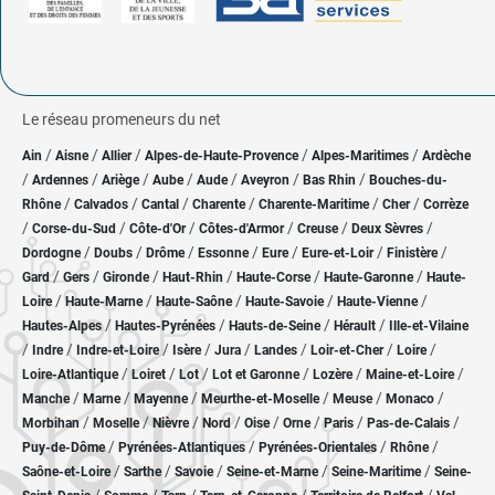
Le réseau promeneurs du net
/
/
/
/
/
Ain
Aisne
Allier
Alpes-de-Haute-Provence
Alpes-Maritimes
Ardèche
/
/
/
/
/
/
/
Ardennes
Ariège
Aube
Aude
Aveyron
Bas Rhin
Bouches-du-
/
/
/
/
/
/
Rhône
Calvados
Cantal
Charente
Charente-Maritime
Cher
Corrèze
/
/
/
/
/
/
Corse-du-Sud
Côte-d'Or
Côtes-d'Armor
Creuse
Deux Sèvres
/
/
/
/
/
/
/
Dordogne
Doubs
Drôme
Essonne
Eure
Eure-et-Loir
Finistère
/
/
/
/
/
/
Gard
Gers
Gironde
Haut-Rhin
Haute-Corse
Haute-Garonne
Haute-
/
/
/
/
/
Loire
Haute-Marne
Haute-Saône
Haute-Savoie
Haute-Vienne
/
/
/
/
Hautes-Alpes
Hautes-Pyrénées
Hauts-de-Seine
Hérault
Ille-et-Vilaine
/
/
/
/
/
/
/
/
Indre
Indre-et-Loire
Isère
Jura
Landes
Loir-et-Cher
Loire
/
/
/
/
/
/
Loire-Atlantique
Loiret
Lot
Lot et Garonne
Lozère
Maine-et-Loire
/
/
/
/
/
/
Manche
Marne
Mayenne
Meurthe-et-Moselle
Meuse
Monaco
/
/
/
/
/
/
/
/
Morbihan
Moselle
Nièvre
Nord
Oise
Orne
Paris
Pas-de-Calais
/
/
/
/
Puy-de-Dôme
Pyrénées-Atlantiques
Pyrénées-Orientales
Rhône
/
/
/
/
/
Saône-et-Loire
Sarthe
Savoie
Seine-et-Marne
Seine-Maritime
Seine-