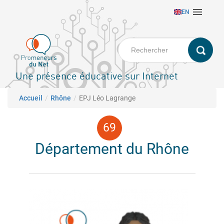
Aller

EN
au
contenu
principal
Une présence éducative sur Internet
Fil d'Ariane
Accueil
Rhône
EPJ Léo Lagrange
Département du Rhône