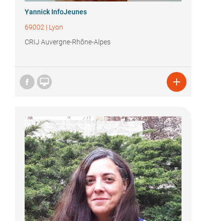
Yannick InfoJeunes
69002
|
Lyon
CRIJ Auvergne-Rhône-Alpes

