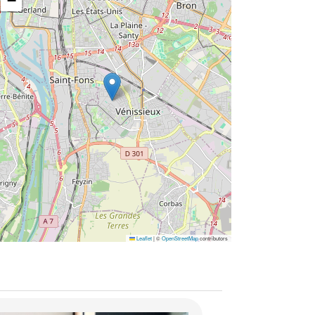
−
Leaflet
|
©
OpenStreetMap
contributors