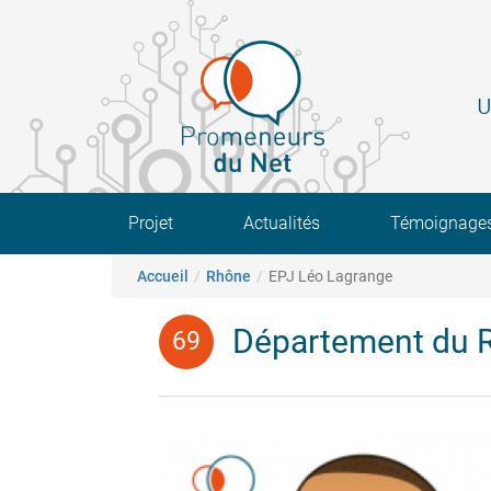
Aller
au
contenu
principal
U
Main navigation
Projet
Actualités
Témoignage
Fil d'Ariane
Accueil
Rhône
EPJ Léo Lagrange
Département du 