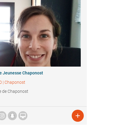
ie Jeunesse Chaponost
0
|
Chaponost
e de Chaponost

