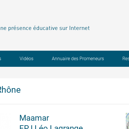
ne présence éducative sur Internet
s
Vidéos
Annuaire des Promeneurs
Re
Rhône
Maamar
EPJ Léo Lagrange