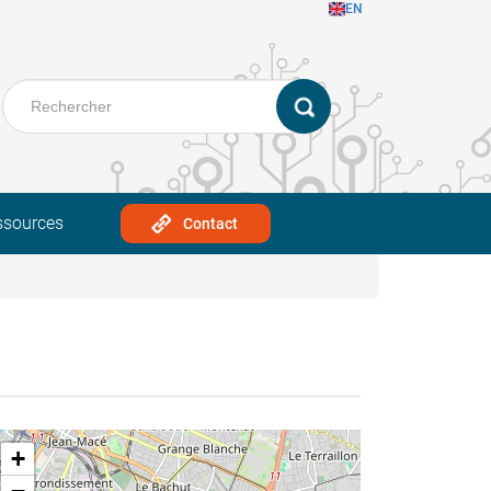
EN
ssources
Contact
+