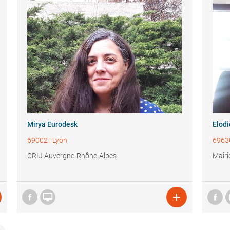
Mirya Eurodesk
Elod
69002
|
Lyon
6963
CRIJ Auvergne-Rhône-Alpes
Mairi

