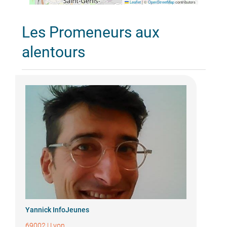
Leaflet
|
©
OpenStreetMap
contributors
Les Promeneurs aux
alentours
Yannick InfoJeunes
69002
|
Lyon