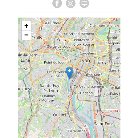

+
−