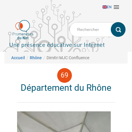
Aller

EN
au
contenu
principal
Une présence éducative sur Internet
Fil d'Ariane
Accueil
Rhône
Dimitri MJC Confluence
Département du Rhône