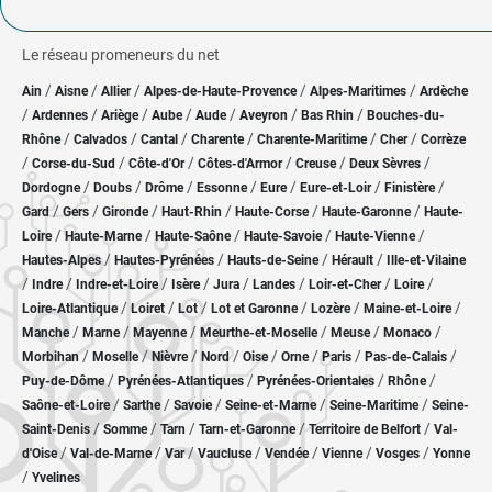
Le réseau promeneurs du net
/
/
/
/
/
Ain
Aisne
Allier
Alpes-de-Haute-Provence
Alpes-Maritimes
Ardèche
/
/
/
/
/
/
/
Ardennes
Ariège
Aube
Aude
Aveyron
Bas Rhin
Bouches-du-
/
/
/
/
/
/
Rhône
Calvados
Cantal
Charente
Charente-Maritime
Cher
Corrèze
/
/
/
/
/
/
Corse-du-Sud
Côte-d'Or
Côtes-d'Armor
Creuse
Deux Sèvres
/
/
/
/
/
/
/
Dordogne
Doubs
Drôme
Essonne
Eure
Eure-et-Loir
Finistère
/
/
/
/
/
/
Gard
Gers
Gironde
Haut-Rhin
Haute-Corse
Haute-Garonne
Haute-
/
/
/
/
/
Loire
Haute-Marne
Haute-Saône
Haute-Savoie
Haute-Vienne
/
/
/
/
Hautes-Alpes
Hautes-Pyrénées
Hauts-de-Seine
Hérault
Ille-et-Vilaine
/
/
/
/
/
/
/
/
Indre
Indre-et-Loire
Isère
Jura
Landes
Loir-et-Cher
Loire
/
/
/
/
/
/
Loire-Atlantique
Loiret
Lot
Lot et Garonne
Lozère
Maine-et-Loire
/
/
/
/
/
/
Manche
Marne
Mayenne
Meurthe-et-Moselle
Meuse
Monaco
/
/
/
/
/
/
/
/
Morbihan
Moselle
Nièvre
Nord
Oise
Orne
Paris
Pas-de-Calais
/
/
/
/
Puy-de-Dôme
Pyrénées-Atlantiques
Pyrénées-Orientales
Rhône
/
/
/
/
/
Saône-et-Loire
Sarthe
Savoie
Seine-et-Marne
Seine-Maritime
Seine-
/
/
/
/
/
Saint-Denis
Somme
Tarn
Tarn-et-Garonne
Territoire de Belfort
Val-
/
/
/
/
/
/
/
d'Oise
Val-de-Marne
Var
Vaucluse
Vendée
Vienne
Vosges
Yonne
/
Yvelines