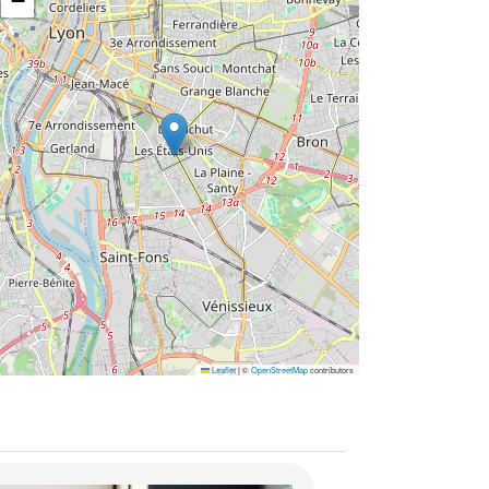
−
Leaflet
|
©
OpenStreetMap
contributors