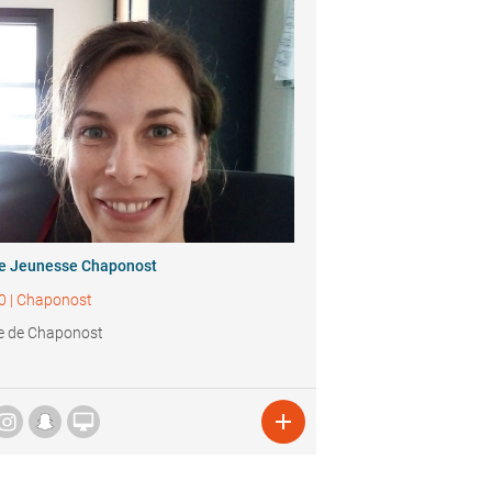
ie Jeunesse Chaponost
0
|
Chaponost
e de Chaponost

