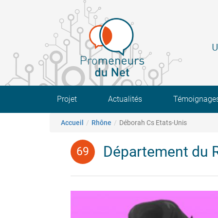
Aller
au
contenu
principal
U
Main navigation
Projet
Actualités
Témoignage
Fil d'Ariane
Accueil
Rhône
Déborah Cs Etats-Unis
Département du 