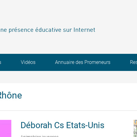
ne présence éducative sur Internet
s
Vidéos
Annuaire des Promeneurs
Re
Rhône
Déborah
Cs Etats-Unis