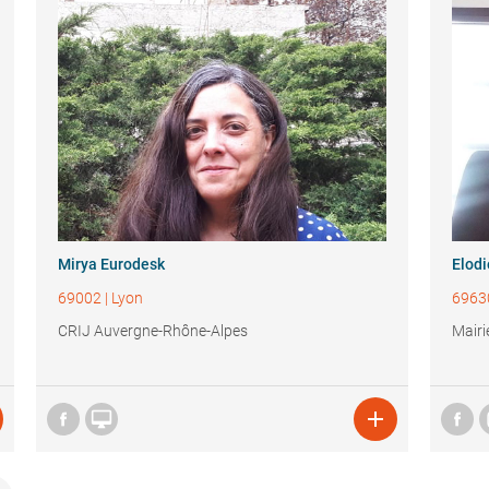
Mirya Eurodesk
Elod
69002
|
Lyon
6963
CRIJ Auvergne-Rhône-Alpes
Mairi

