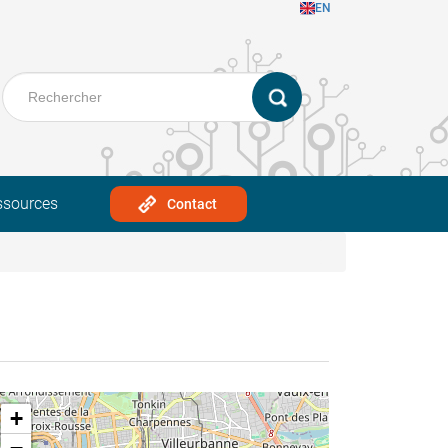
EN
ssources
Contact
+