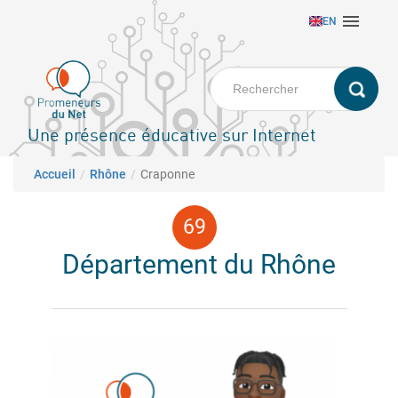
Aller

EN
au
contenu
principal
Une présence éducative sur Internet
Fil d'Ariane
Accueil
Rhône
Craponne
Département du Rhône