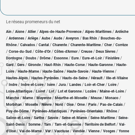
Le réseau promeneurs du net
/
/
/
/
/
Ain
Aisne
Allier
Alpes-de-Haute-Provence
Alpes-Maritimes
Ardèche
/
/
/
/
/
/
/
Ardennes
Ariège
Aube
Aude
Aveyron
Bas Rhin
Bouches-du-
/
/
/
/
/
/
Rhône
Calvados
Cantal
Charente
Charente-Maritime
Cher
Corrèze
/
/
/
/
/
/
Corse-du-Sud
Côte-d'Or
Côtes-d'Armor
Creuse
Deux Sèvres
/
/
/
/
/
/
/
Dordogne
Doubs
Drôme
Essonne
Eure
Eure-et-Loir
Finistère
/
/
/
/
/
/
Gard
Gers
Gironde
Haut-Rhin
Haute-Corse
Haute-Garonne
Haute-
/
/
/
/
/
Loire
Haute-Marne
Haute-Saône
Haute-Savoie
Haute-Vienne
/
/
/
/
Hautes-Alpes
Hautes-Pyrénées
Hauts-de-Seine
Hérault
Ille-et-Vilaine
/
/
/
/
/
/
/
/
Indre
Indre-et-Loire
Isère
Jura
Landes
Loir-et-Cher
Loire
/
/
/
/
/
/
Loire-Atlantique
Loiret
Lot
Lot et Garonne
Lozère
Maine-et-Loire
/
/
/
/
/
/
Manche
Marne
Mayenne
Meurthe-et-Moselle
Meuse
Monaco
/
/
/
/
/
/
/
/
Morbihan
Moselle
Nièvre
Nord
Oise
Orne
Paris
Pas-de-Calais
/
/
/
/
Puy-de-Dôme
Pyrénées-Atlantiques
Pyrénées-Orientales
Rhône
/
/
/
/
/
Saône-et-Loire
Sarthe
Savoie
Seine-et-Marne
Seine-Maritime
Seine-
/
/
/
/
/
Saint-Denis
Somme
Tarn
Tarn-et-Garonne
Territoire de Belfort
Val-
/
/
/
/
/
/
/
d'Oise
Val-de-Marne
Var
Vaucluse
Vendée
Vienne
Vosges
Yonne