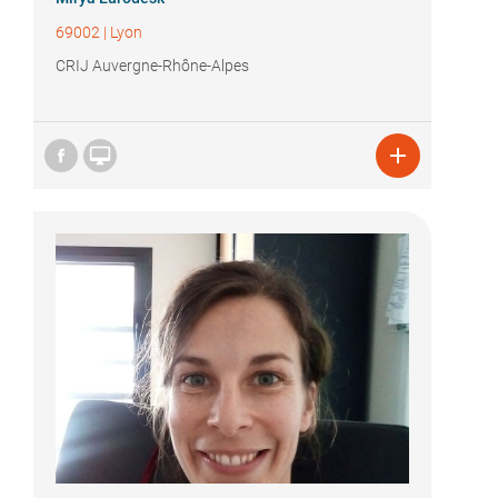
69002
|
Lyon
CRIJ Auvergne-Rhône-Alpes

