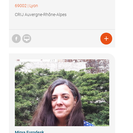
69002
|
Lyon
CRIJ Auvergne-Rhône-Alpes


Mirya Eurodesk