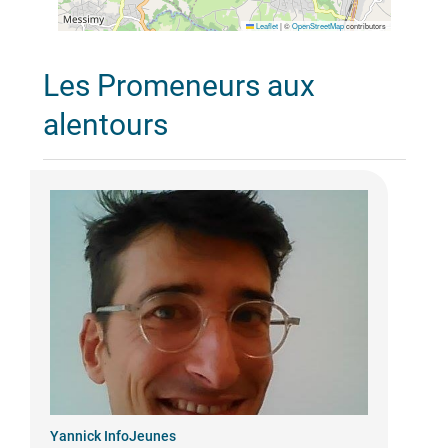
Leaflet
|
©
OpenStreetMap
contributors
Les Promeneurs aux
alentours
Yannick InfoJeunes