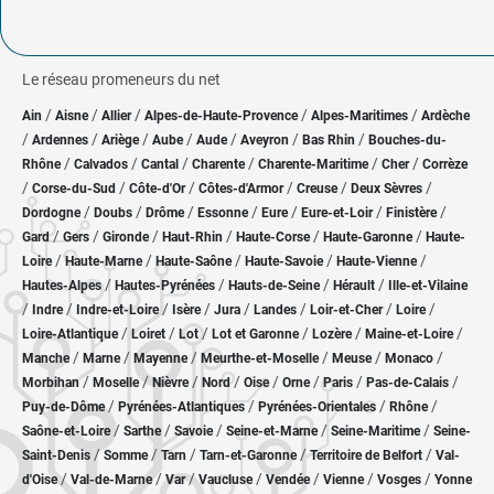
Le réseau promeneurs du net
/
/
/
/
/
Ain
Aisne
Allier
Alpes-de-Haute-Provence
Alpes-Maritimes
Ardèche
/
/
/
/
/
/
/
Ardennes
Ariège
Aube
Aude
Aveyron
Bas Rhin
Bouches-du-
/
/
/
/
/
/
Rhône
Calvados
Cantal
Charente
Charente-Maritime
Cher
Corrèze
/
/
/
/
/
/
Corse-du-Sud
Côte-d'Or
Côtes-d'Armor
Creuse
Deux Sèvres
/
/
/
/
/
/
/
Dordogne
Doubs
Drôme
Essonne
Eure
Eure-et-Loir
Finistère
/
/
/
/
/
/
Gard
Gers
Gironde
Haut-Rhin
Haute-Corse
Haute-Garonne
Haute-
/
/
/
/
/
Loire
Haute-Marne
Haute-Saône
Haute-Savoie
Haute-Vienne
/
/
/
/
Hautes-Alpes
Hautes-Pyrénées
Hauts-de-Seine
Hérault
Ille-et-Vilaine
/
/
/
/
/
/
/
/
Indre
Indre-et-Loire
Isère
Jura
Landes
Loir-et-Cher
Loire
/
/
/
/
/
/
Loire-Atlantique
Loiret
Lot
Lot et Garonne
Lozère
Maine-et-Loire
/
/
/
/
/
/
Manche
Marne
Mayenne
Meurthe-et-Moselle
Meuse
Monaco
/
/
/
/
/
/
/
/
Morbihan
Moselle
Nièvre
Nord
Oise
Orne
Paris
Pas-de-Calais
/
/
/
/
Puy-de-Dôme
Pyrénées-Atlantiques
Pyrénées-Orientales
Rhône
/
/
/
/
/
Saône-et-Loire
Sarthe
Savoie
Seine-et-Marne
Seine-Maritime
Seine-
/
/
/
/
/
Saint-Denis
Somme
Tarn
Tarn-et-Garonne
Territoire de Belfort
Val-
/
/
/
/
/
/
/
d'Oise
Val-de-Marne
Var
Vaucluse
Vendée
Vienne
Vosges
Yonne