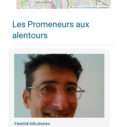
Leaflet
|
©
OpenStreetMap
contributors
Les Promeneurs aux
alentours
Yannick InfoJeunes