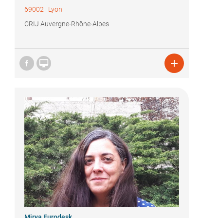
69002
|
Lyon
CRIJ Auvergne-Rhône-Alpes


Mirya Eurodesk