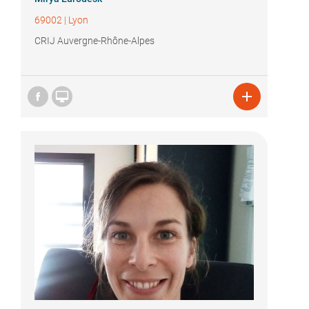
69002
|
Lyon
CRIJ Auvergne-Rhône-Alpes

