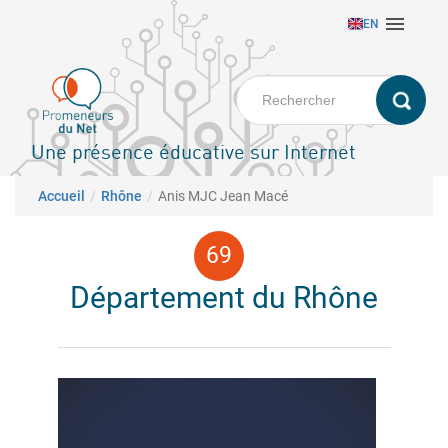
Aller

EN
au
contenu
principal
Une présence éducative sur Internet
Fil d'Ariane
Accueil
Rhône
Anis MJC Jean Macé
Département du Rhône