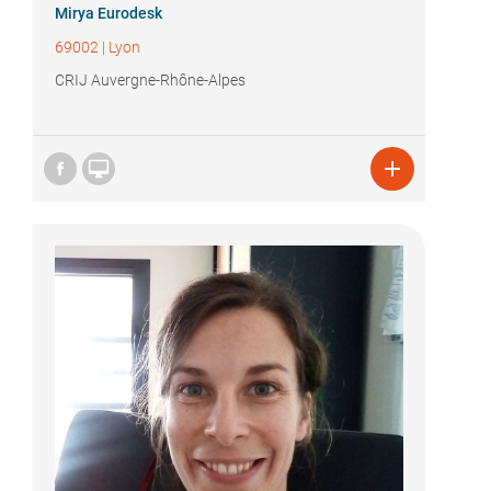
Mirya Eurodesk
69002
|
Lyon
CRIJ Auvergne-Rhône-Alpes

