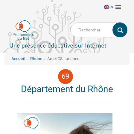
Aller

EN
au
contenu
principal
Une présence éducative sur Internet
Fil d'Ariane
Accueil
Rhône
Amel CS Laënnec
Département du Rhône