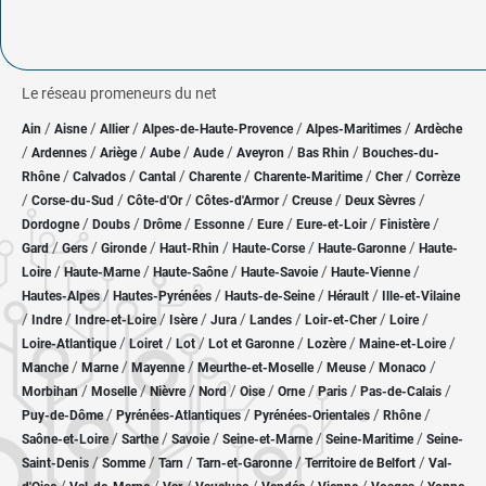
Le réseau promeneurs du net
/
/
/
/
/
Ain
Aisne
Allier
Alpes-de-Haute-Provence
Alpes-Maritimes
Ardèche
/
/
/
/
/
/
/
Ardennes
Ariège
Aube
Aude
Aveyron
Bas Rhin
Bouches-du-
/
/
/
/
/
/
Rhône
Calvados
Cantal
Charente
Charente-Maritime
Cher
Corrèze
/
/
/
/
/
/
Corse-du-Sud
Côte-d'Or
Côtes-d'Armor
Creuse
Deux Sèvres
/
/
/
/
/
/
/
Dordogne
Doubs
Drôme
Essonne
Eure
Eure-et-Loir
Finistère
/
/
/
/
/
/
Gard
Gers
Gironde
Haut-Rhin
Haute-Corse
Haute-Garonne
Haute-
/
/
/
/
/
Loire
Haute-Marne
Haute-Saône
Haute-Savoie
Haute-Vienne
/
/
/
/
Hautes-Alpes
Hautes-Pyrénées
Hauts-de-Seine
Hérault
Ille-et-Vilaine
/
/
/
/
/
/
/
/
Indre
Indre-et-Loire
Isère
Jura
Landes
Loir-et-Cher
Loire
/
/
/
/
/
/
Loire-Atlantique
Loiret
Lot
Lot et Garonne
Lozère
Maine-et-Loire
/
/
/
/
/
/
Manche
Marne
Mayenne
Meurthe-et-Moselle
Meuse
Monaco
/
/
/
/
/
/
/
/
Morbihan
Moselle
Nièvre
Nord
Oise
Orne
Paris
Pas-de-Calais
/
/
/
/
Puy-de-Dôme
Pyrénées-Atlantiques
Pyrénées-Orientales
Rhône
/
/
/
/
/
Saône-et-Loire
Sarthe
Savoie
Seine-et-Marne
Seine-Maritime
Seine-
/
/
/
/
/
Saint-Denis
Somme
Tarn
Tarn-et-Garonne
Territoire de Belfort
Val-