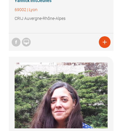
Yannick InfoJeunes
69002
|
Lyon
CRIJ Auvergne-Rhône-Alpes

