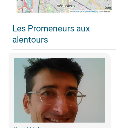
Leaflet
|
©
OpenStreetMap
contributors
Les Promeneurs aux
alentours