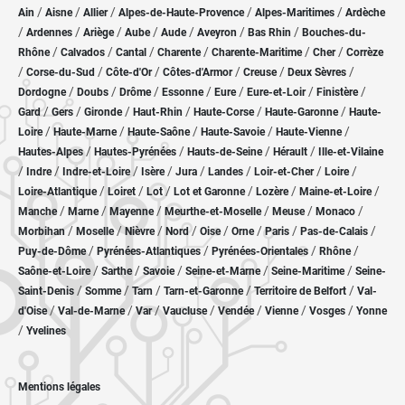
/
/
/
/
/
Ain
Aisne
Allier
Alpes-de-Haute-Provence
Alpes-Maritimes
Ardèche
/
/
/
/
/
/
/
Ardennes
Ariège
Aube
Aude
Aveyron
Bas Rhin
Bouches-du-
/
/
/
/
/
/
Rhône
Calvados
Cantal
Charente
Charente-Maritime
Cher
Corrèze
/
/
/
/
/
/
Corse-du-Sud
Côte-d'Or
Côtes-d'Armor
Creuse
Deux Sèvres
/
/
/
/
/
/
/
Dordogne
Doubs
Drôme
Essonne
Eure
Eure-et-Loir
Finistère
/
/
/
/
/
/
Gard
Gers
Gironde
Haut-Rhin
Haute-Corse
Haute-Garonne
Haute-
/
/
/
/
/
Loire
Haute-Marne
Haute-Saône
Haute-Savoie
Haute-Vienne
/
/
/
/
Hautes-Alpes
Hautes-Pyrénées
Hauts-de-Seine
Hérault
Ille-et-Vilaine
/
/
/
/
/
/
/
/
Indre
Indre-et-Loire
Isère
Jura
Landes
Loir-et-Cher
Loire
/
/
/
/
/
/
Loire-Atlantique
Loiret
Lot
Lot et Garonne
Lozère
Maine-et-Loire
/
/
/
/
/
/
Manche
Marne
Mayenne
Meurthe-et-Moselle
Meuse
Monaco
/
/
/
/
/
/
/
/
Morbihan
Moselle
Nièvre
Nord
Oise
Orne
Paris
Pas-de-Calais
/
/
/
/
Puy-de-Dôme
Pyrénées-Atlantiques
Pyrénées-Orientales
Rhône
/
/
/
/
/
Saône-et-Loire
Sarthe
Savoie
Seine-et-Marne
Seine-Maritime
Seine-
/
/
/
/
/
Saint-Denis
Somme
Tarn
Tarn-et-Garonne
Territoire de Belfort
Val-
/
/
/
/
/
/
/
d'Oise
Val-de-Marne
Var
Vaucluse
Vendée
Vienne
Vosges
Yonne
/
Yvelines
Mentions légales