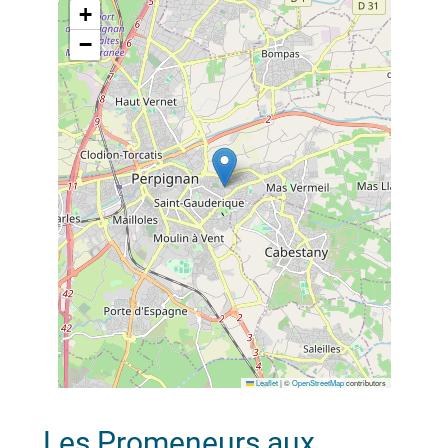
+
−
Leaflet
|
©
OpenStreetMap
contributors
Les Promeneurs aux