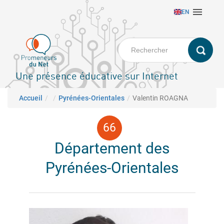
Aller

EN
au
contenu
principal
Une présence éducative sur Internet
Fil d'Ariane
Accueil
Pyrénées-Orientales
Valentin ROAGNA
Département des
Pyrénées-Orientales