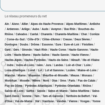
Le réseau promeneurs du net
/
/
/
/
/
Ain
Aisne
Allier
Alpes-de-Haute-Provence
Alpes-Maritimes
Ardèche
/
/
/
/
/
/
/
Ardennes
Ariège
Aube
Aude
Aveyron
Bas Rhin
Bouches-du-
/
/
/
/
/
/
Rhône
Calvados
Cantal
Charente
Charente-Maritime
Cher
Corrèze
/
/
/
/
/
/
Corse-du-Sud
Côte-d'Or
Côtes-d'Armor
Creuse
Deux Sèvres
/
/
/
/
/
/
/
Dordogne
Doubs
Drôme
Essonne
Eure
Eure-et-Loir
Finistère
/
/
/
/
/
/
Gard
Gers
Gironde
Haut-Rhin
Haute-Corse
Haute-Garonne
Haute-
/
/
/
/
/
Loire
Haute-Marne
Haute-Saône
Haute-Savoie
Haute-Vienne
/
/
/
/
Hautes-Alpes
Hautes-Pyrénées
Hauts-de-Seine
Hérault
Ille-et-Vilaine
/
/
/
/
/
/
/
/
Indre
Indre-et-Loire
Isère
Jura
Landes
Loir-et-Cher
Loire
/
/
/
/
/
/
Loire-Atlantique
Loiret
Lot
Lot et Garonne
Lozère
Maine-et-Loire
/
/
/
/
/
/
Manche
Marne
Mayenne
Meurthe-et-Moselle
Meuse
Monaco
/
/
/
/
/
/
/
/
Morbihan
Moselle
Nièvre
Nord
Oise
Orne
Paris
Pas-de-Calais
/
/
/
/
Puy-de-Dôme
Pyrénées-Atlantiques
Pyrénées-Orientales
Rhône
/
/
/
/
/
Saône-et-Loire
Sarthe
Savoie
Seine-et-Marne
Seine-Maritime
Seine-
/
/
/
/
/
Saint-Denis
Somme
Tarn
Tarn-et-Garonne
Territoire de Belfort
Val-
/
/
/
/
/
/
/
d'Oise
Val-de-Marne
Var
Vaucluse
Vendée
Vienne
Vosges
Yonne