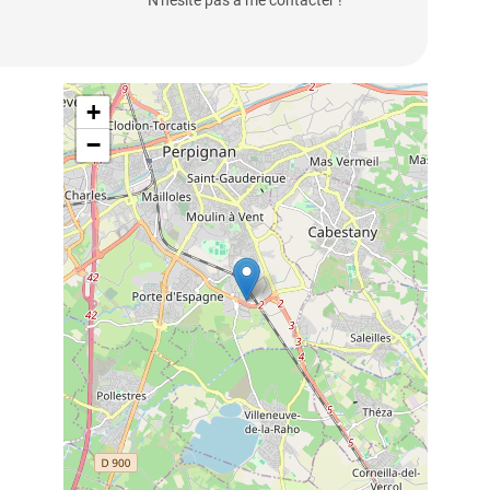
N'hésite pas à me contacter !
+
−