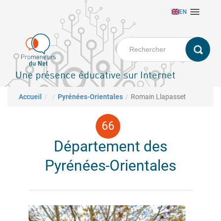
Aller

EN
au
contenu
principal
Une présence éducative sur Internet
Fil d'Ariane
Accueil
Pyrénées-Orientales
Romain Llapasset
Département des
Pyrénées-Orientales