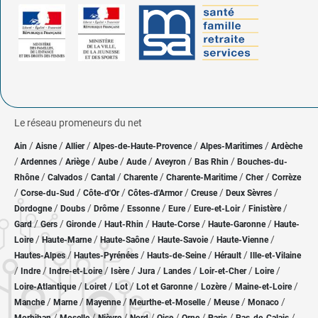
Le réseau promeneurs du net
/
/
/
/
/
Ain
Aisne
Allier
Alpes-de-Haute-Provence
Alpes-Maritimes
Ardèche
/
/
/
/
/
/
/
Ardennes
Ariège
Aube
Aude
Aveyron
Bas Rhin
Bouches-du-
/
/
/
/
/
/
Rhône
Calvados
Cantal
Charente
Charente-Maritime
Cher
Corrèze
/
/
/
/
/
/
Corse-du-Sud
Côte-d'Or
Côtes-d'Armor
Creuse
Deux Sèvres
/
/
/
/
/
/
/
Dordogne
Doubs
Drôme
Essonne
Eure
Eure-et-Loir
Finistère
/
/
/
/
/
/
Gard
Gers
Gironde
Haut-Rhin
Haute-Corse
Haute-Garonne
Haute-
/
/
/
/
/
Loire
Haute-Marne
Haute-Saône
Haute-Savoie
Haute-Vienne
/
/
/
/
Hautes-Alpes
Hautes-Pyrénées
Hauts-de-Seine
Hérault
Ille-et-Vilaine
/
/
/
/
/
/
/
/
Indre
Indre-et-Loire
Isère
Jura
Landes
Loir-et-Cher
Loire
/
/
/
/
/
/
Loire-Atlantique
Loiret
Lot
Lot et Garonne
Lozère
Maine-et-Loire
/
/
/
/
/
/
Manche
Marne
Mayenne
Meurthe-et-Moselle
Meuse
Monaco
/
/
/
/
/
/
/
/