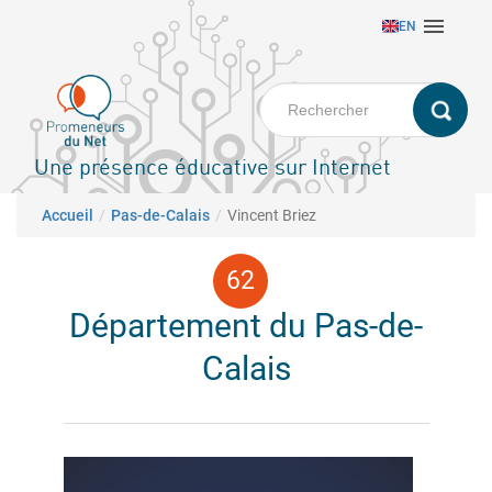
Aller

EN
au
contenu
principal
Une présence éducative sur Internet
Fil d'Ariane
Accueil
Pas-de-Calais
Vincent Briez
Département du Pas-de-
Calais