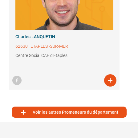
Charles LANQUETIN
62630
|
ETAPLES -SUR-MER
Centre Social CAF d'Etaples


Voir les autres Promeneurs du département