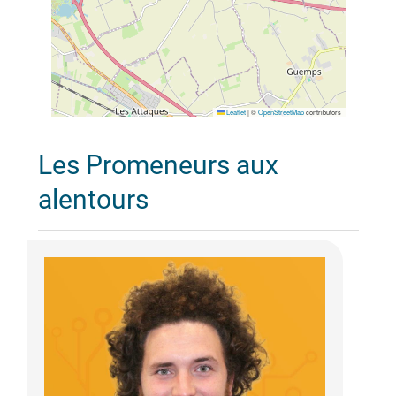
Leaflet
|
©
OpenStreetMap
contributors
Les Promeneurs aux
alentours