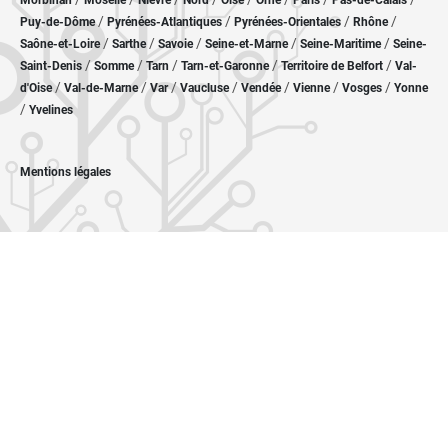
Morbihan
Moselle
Nièvre
Nord
Oise
Orne
Paris
Pas-de-Calais
/
/
/
/
Puy-de-Dôme
Pyrénées-Atlantiques
Pyrénées-Orientales
Rhône
/
/
/
/
/
Saône-et-Loire
Sarthe
Savoie
Seine-et-Marne
Seine-Maritime
Seine-
/
/
/
/
/
Saint-Denis
Somme
Tarn
Tarn-et-Garonne
Territoire de Belfort
Val-
/
/
/
/
/
/
/
d'Oise
Val-de-Marne
Var
Vaucluse
Vendée
Vienne
Vosges
Yonne
/
Yvelines
Mentions légales