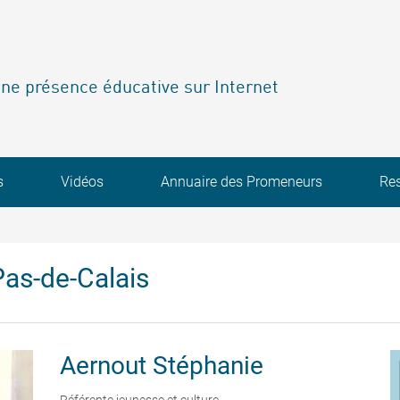
ne présence éducative sur Internet
s
Vidéos
Annuaire des Promeneurs
Re
as-de-Calais
Aernout
Stéphanie