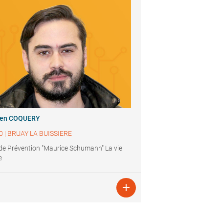
ien COQUERY
0
|
BRUAY LA BUISSIERE
de Prévention "Maurice Schumann" La vie
e
