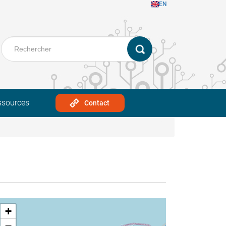
EN
ssources
Contact
+