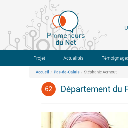
Aller
au
contenu
principal
U
Main navigation
Projet
Actualités
Témoignage
Fil d'Ariane
Accueil
Pas-de-Calais
Stéphanie Aernout
Département du P