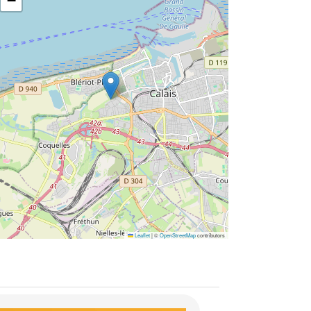
−
Leaflet
|
©
OpenStreetMap
contributors