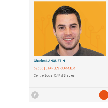
Charles LANQUETIN
62630
|
ETAPLES -SUR-MER
Centre Social CAF d'Etaples
