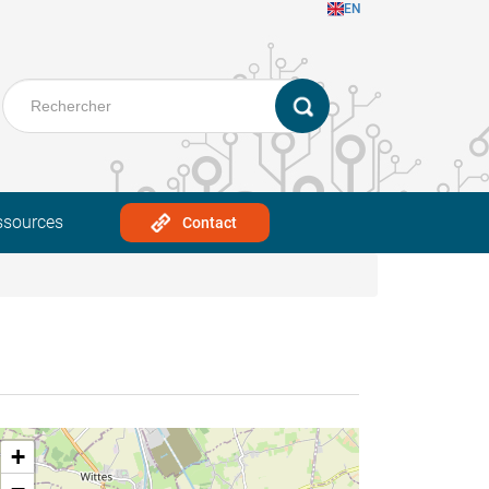
EN
ssources
Contact
+