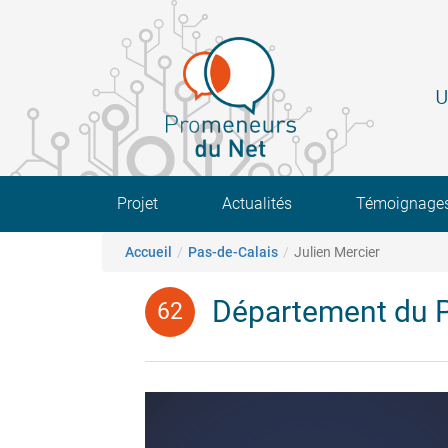
Aller
au
contenu
principal
U
Main navigation
Projet
Actualités
Témoignage
Fil d'Ariane
Accueil
Pas-de-Calais
Julien Mercier
Département du P