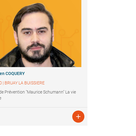
ien COQUERY
0
|
BRUAY LA BUISSIERE
de Prévention "Maurice Schumann" La vie
e
