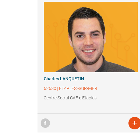
Charles LANQUETIN
62630
|
ETAPLES -SUR-MER
Centre Social CAF d'Etaples
