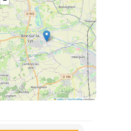
−
Leaflet
|
©
OpenStreetMap
contributors