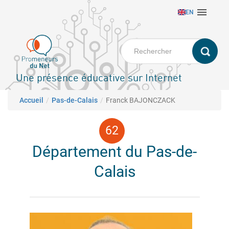
Aller

EN
au
contenu
principal
Une présence éducative sur Internet
Fil d'Ariane
Accueil
Pas-de-Calais
Franck BAJONCZACK
Département du Pas-de-
Calais