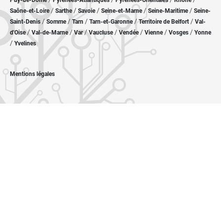
Puy-de-Dôme
Pyrénées-Atlantiques
Pyrénées-Orientales
Rhône
/
/
/
/
/
Saône-et-Loire
Sarthe
Savoie
Seine-et-Marne
Seine-Maritime
Seine-
/
/
/
/
/
Saint-Denis
Somme
Tarn
Tarn-et-Garonne
Territoire de Belfort
Val-
/
/
/
/
/
/
/
d'Oise
Val-de-Marne
Var
Vaucluse
Vendée
Vienne
Vosges
Yonne
/
Yvelines
Mentions légales