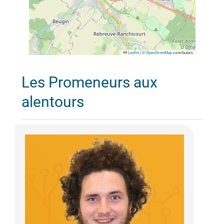
Leaflet
|
©
OpenStreetMap
contributors
Les Promeneurs aux
alentours