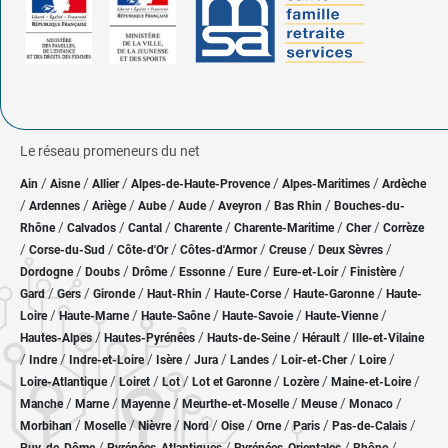
Le réseau promeneurs du net
/
/
/
/
/
Ain
Aisne
Allier
Alpes-de-Haute-Provence
Alpes-Maritimes
Ardèche
/
/
/
/
/
/
/
Ardennes
Ariège
Aube
Aude
Aveyron
Bas Rhin
Bouches-du-
/
/
/
/
/
/
Rhône
Calvados
Cantal
Charente
Charente-Maritime
Cher
Corrèze
/
/
/
/
/
/
Corse-du-Sud
Côte-d'Or
Côtes-d'Armor
Creuse
Deux Sèvres
/
/
/
/
/
/
/
Dordogne
Doubs
Drôme
Essonne
Eure
Eure-et-Loir
Finistère
/
/
/
/
/
/
Gard
Gers
Gironde
Haut-Rhin
Haute-Corse
Haute-Garonne
Haute-
/
/
/
/
/
Loire
Haute-Marne
Haute-Saône
Haute-Savoie
Haute-Vienne
/
/
/
/
Hautes-Alpes
Hautes-Pyrénées
Hauts-de-Seine
Hérault
Ille-et-Vilaine
/
/
/
/
/
/
/
/
Indre
Indre-et-Loire
Isère
Jura
Landes
Loir-et-Cher
Loire
/
/
/
/
/
/
Loire-Atlantique
Loiret
Lot
Lot et Garonne
Lozère
Maine-et-Loire
/
/
/
/
/
/
Manche
Marne
Mayenne
Meurthe-et-Moselle
Meuse
Monaco
/
/
/
/
/
/
/
/
Morbihan
Moselle
Nièvre
Nord
Oise
Orne
Paris
Pas-de-Calais
/
/
/
/