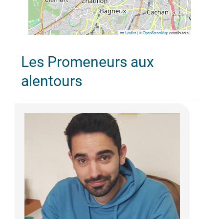
Leaflet
|
©
OpenStreetMap
contributors
Les Promeneurs aux
alentours