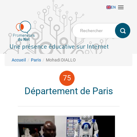
Aller

EN
au
contenu
principal
Une présence éducative sur Internet
Fil d'Ariane
Accueil
Paris
Mohadi DIALLO
Département de Paris