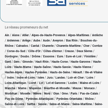
Le réseau promeneurs du net
/
/
/
/
/
Ain
Aisne
Allier
Alpes-de-Haute-Provence
Alpes-Maritimes
Ardèche
/
/
/
/
/
/
/
Ardennes
Ariège
Aube
Aude
Aveyron
Bas Rhin
Bouches-du-
/
/
/
/
/
/
Rhône
Calvados
Cantal
Charente
Charente-Maritime
Cher
Corrèze
/
/
/
/
/
/
Corse-du-Sud
Côte-d'Or
Côtes-d'Armor
Creuse
Deux Sèvres
/
/
/
/
/
/
/
Dordogne
Doubs
Drôme
Essonne
Eure
Eure-et-Loir
Finistère
/
/
/
/
/
/
Gard
Gers
Gironde
Haut-Rhin
Haute-Corse
Haute-Garonne
Haute-
/
/
/
/
/
Loire
Haute-Marne
Haute-Saône
Haute-Savoie
Haute-Vienne
/
/
/
/
Hautes-Alpes
Hautes-Pyrénées
Hauts-de-Seine
Hérault
Ille-et-Vilaine
/
/
/
/
/
/
/
/
Indre
Indre-et-Loire
Isère
Jura
Landes
Loir-et-Cher
Loire
/
/
/
/
/
/
Loire-Atlantique
Loiret
Lot
Lot et Garonne
Lozère
Maine-et-Loire
/
/
/
/
/
/
Manche
Marne
Mayenne
Meurthe-et-Moselle
Meuse
Monaco
/
/
/
/
/
/
/
/
Morbihan
Moselle
Nièvre
Nord
Oise
Orne
Paris
Pas-de-Calais
/
/
/
/
Puy-de-Dôme
Pyrénées-Atlantiques
Pyrénées-Orientales
Rhône
/
/
/
/
/
Saône-et-Loire
Sarthe
Savoie
Seine-et-Marne
Seine-Maritime
Seine-