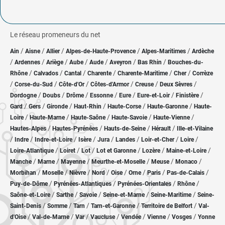
Le réseau promeneurs du net
/
/
/
/
/
Ain
Aisne
Allier
Alpes-de-Haute-Provence
Alpes-Maritimes
Ardèche
/
/
/
/
/
/
/
Ardennes
Ariège
Aube
Aude
Aveyron
Bas Rhin
Bouches-du-
/
/
/
/
/
/
Rhône
Calvados
Cantal
Charente
Charente-Maritime
Cher
Corrèze
/
/
/
/
/
/
Corse-du-Sud
Côte-d'Or
Côtes-d'Armor
Creuse
Deux Sèvres
/
/
/
/
/
/
/
Dordogne
Doubs
Drôme
Essonne
Eure
Eure-et-Loir
Finistère
/
/
/
/
/
/
Gard
Gers
Gironde
Haut-Rhin
Haute-Corse
Haute-Garonne
Haute-
/
/
/
/
/
Loire
Haute-Marne
Haute-Saône
Haute-Savoie
Haute-Vienne
/
/
/
/
Hautes-Alpes
Hautes-Pyrénées
Hauts-de-Seine
Hérault
Ille-et-Vilaine
/
/
/
/
/
/
/
/
Indre
Indre-et-Loire
Isère
Jura
Landes
Loir-et-Cher
Loire
/
/
/
/
/
/
Loire-Atlantique
Loiret
Lot
Lot et Garonne
Lozère
Maine-et-Loire
/
/
/
/
/
/
Manche
Marne
Mayenne
Meurthe-et-Moselle
Meuse
Monaco
/
/
/
/
/
/
/
/
Morbihan
Moselle
Nièvre
Nord
Oise
Orne
Paris
Pas-de-Calais
/
/
/
/
Puy-de-Dôme
Pyrénées-Atlantiques
Pyrénées-Orientales
Rhône
/
/
/
/
/
Saône-et-Loire
Sarthe
Savoie
Seine-et-Marne
Seine-Maritime
Seine-
/
/
/
/
/
Saint-Denis
Somme
Tarn
Tarn-et-Garonne
Territoire de Belfort
Val-
/
/
/
/
/
/
/
d'Oise
Val-de-Marne
Var
Vaucluse
Vendée
Vienne
Vosges
Yonne