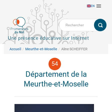
Aller

EN
au
contenu
principal
Une présence éducative sur Internet
Fil d'Ariane
Accueil
Meurthe-et-Moselle
Aline SCHEIFFER
Département de la
Meurthe-et-Moselle