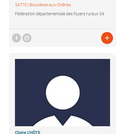
54770
|
Bouxières-aux-Chênes
Fédération départementale des foyers ruraux 54

Claire L'HÔTE