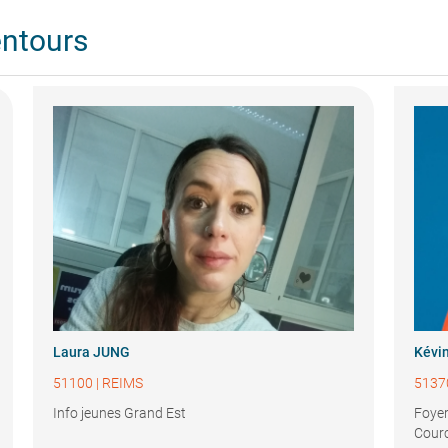
entours
Laura JUNG
Kévi
51100
|
REIMS
5137
Info jeunes Grand Est
Foyer
Courc