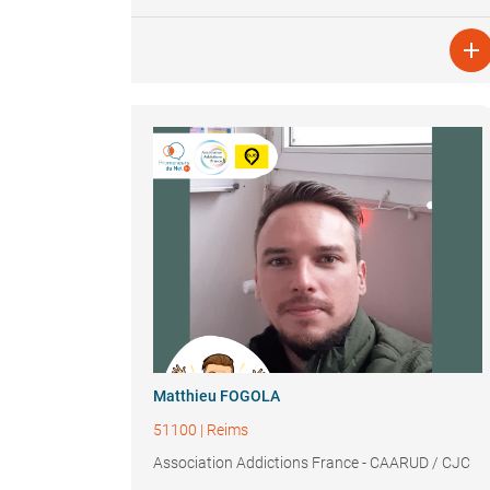

Matthieu FOGOLA
51100
|
Reims
Association Addictions France - CAARUD / CJC