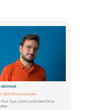
n MICHAUX
0
|
Saint Brice Courcelles
 Pour Tous, Centre social Saint Brice
elles