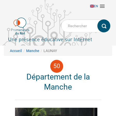
Aller

EN
au
contenu
principal
Une présence éducative sur Internet
Fil d'Ariane
Accueil
Manche
LAUNAY
Département de la
Manche