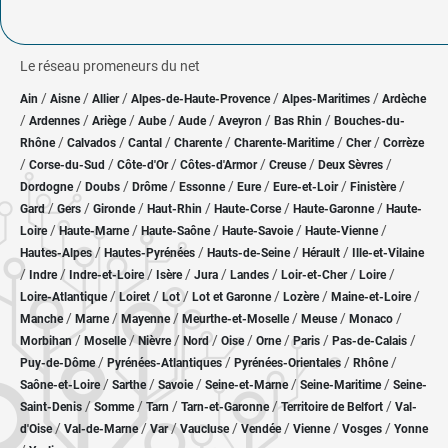
Le réseau promeneurs du net
/
/
/
/
/
Ain
Aisne
Allier
Alpes-de-Haute-Provence
Alpes-Maritimes
Ardèche
/
/
/
/
/
/
/
Ardennes
Ariège
Aube
Aude
Aveyron
Bas Rhin
Bouches-du-
/
/
/
/
/
/
Rhône
Calvados
Cantal
Charente
Charente-Maritime
Cher
Corrèze
/
/
/
/
/
/
Corse-du-Sud
Côte-d'Or
Côtes-d'Armor
Creuse
Deux Sèvres
/
/
/
/
/
/
/
Dordogne
Doubs
Drôme
Essonne
Eure
Eure-et-Loir
Finistère
/
/
/
/
/
/
Gard
Gers
Gironde
Haut-Rhin
Haute-Corse
Haute-Garonne
Haute-
/
/
/
/
/
Loire
Haute-Marne
Haute-Saône
Haute-Savoie
Haute-Vienne
/
/
/
/
Hautes-Alpes
Hautes-Pyrénées
Hauts-de-Seine
Hérault
Ille-et-Vilaine
/
/
/
/
/
/
/
/
Indre
Indre-et-Loire
Isère
Jura
Landes
Loir-et-Cher
Loire
/
/
/
/
/
/
Loire-Atlantique
Loiret
Lot
Lot et Garonne
Lozère
Maine-et-Loire
/
/
/
/
/
/
Manche
Marne
Mayenne
Meurthe-et-Moselle
Meuse
Monaco
/
/
/
/
/
/
/
/
Morbihan
Moselle
Nièvre
Nord
Oise
Orne
Paris
Pas-de-Calais
/
/
/
/
Puy-de-Dôme
Pyrénées-Atlantiques
Pyrénées-Orientales
Rhône
/
/
/
/
/
Saône-et-Loire
Sarthe
Savoie
Seine-et-Marne
Seine-Maritime
Seine-
/
/
/
/
/
Saint-Denis
Somme
Tarn
Tarn-et-Garonne
Territoire de Belfort
Val-
/
/
/
/
/
/
/
d'Oise
Val-de-Marne
Var
Vaucluse
Vendée
Vienne
Vosges
Yonne