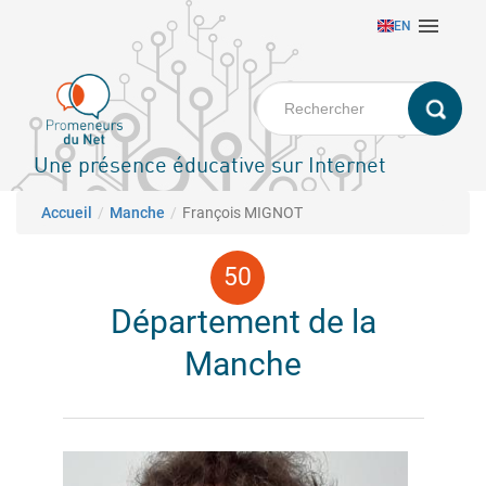
Aller

EN
au
contenu
principal
Une présence éducative sur Internet
Fil d'Ariane
Accueil
Manche
François MIGNOT
Département de la
Manche