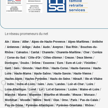
Le réseau promeneurs du net
/
/
/
/
/
Ain
Aisne
Allier
Alpes-de-Haute-Provence
Alpes-Maritimes
Ardèche
/
/
/
/
/
/
/
Ardennes
Ariège
Aube
Aude
Aveyron
Bas Rhin
Bouches-du-
/
/
/
/
/
/
Rhône
Calvados
Cantal
Charente
Charente-Maritime
Cher
Corrèze
/
/
/
/
/
/
Corse-du-Sud
Côte-d'Or
Côtes-d'Armor
Creuse
Deux Sèvres
/
/
/
/
/
/
/
Dordogne
Doubs
Drôme
Essonne
Eure
Eure-et-Loir
Finistère
/
/
/
/
/
/
Gard
Gers
Gironde
Haut-Rhin
Haute-Corse
Haute-Garonne
Haute-
/
/
/
/
/
Loire
Haute-Marne
Haute-Saône
Haute-Savoie
Haute-Vienne
/
/
/
/
Hautes-Alpes
Hautes-Pyrénées
Hauts-de-Seine
Hérault
Ille-et-Vilaine
/
/
/
/
/
/
/
/
Indre
Indre-et-Loire
Isère
Jura
Landes
Loir-et-Cher
Loire
/
/
/
/
/
/
Loire-Atlantique
Loiret
Lot
Lot et Garonne
Lozère
Maine-et-Loire
/
/
/
/
/
/
Manche
Marne
Mayenne
Meurthe-et-Moselle
Meuse
Monaco
/
/
/
/
/
/
/
/
Morbihan
Moselle
Nièvre
Nord
Oise
Orne
Paris
Pas-de-Calais
/
/
/
/
Puy-de-Dôme
Pyrénées-Atlantiques
Pyrénées-Orientales
Rhône