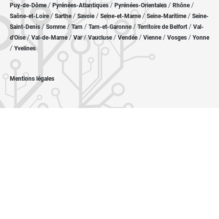
/
/
/
/
Puy-de-Dôme
Pyrénées-Atlantiques
Pyrénées-Orientales
Rhône
/
/
/
/
/
Saône-et-Loire
Sarthe
Savoie
Seine-et-Marne
Seine-Maritime
Seine-
/
/
/
/
/
Saint-Denis
Somme
Tarn
Tarn-et-Garonne
Territoire de Belfort
Val-
/
/
/
/
/
/
/
d'Oise
Val-de-Marne
Var
Vaucluse
Vendée
Vienne
Vosges
Yonne
/
Yvelines
Mentions légales