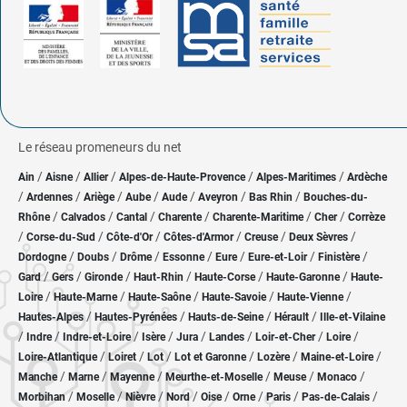
Le réseau promeneurs du net
/
/
/
/
/
Ain
Aisne
Allier
Alpes-de-Haute-Provence
Alpes-Maritimes
Ardèche
/
/
/
/
/
/
/
Ardennes
Ariège
Aube
Aude
Aveyron
Bas Rhin
Bouches-du-
/
/
/
/
/
/
Rhône
Calvados
Cantal
Charente
Charente-Maritime
Cher
Corrèze
/
/
/
/
/
/
Corse-du-Sud
Côte-d'Or
Côtes-d'Armor
Creuse
Deux Sèvres
/
/
/
/
/
/
/
Dordogne
Doubs
Drôme
Essonne
Eure
Eure-et-Loir
Finistère
/
/
/
/
/
/
Gard
Gers
Gironde
Haut-Rhin
Haute-Corse
Haute-Garonne
Haute-
/
/
/
/
/
Loire
Haute-Marne
Haute-Saône
Haute-Savoie
Haute-Vienne
/
/
/
/
Hautes-Alpes
Hautes-Pyrénées
Hauts-de-Seine
Hérault
Ille-et-Vilaine
/
/
/
/
/
/
/
/
Indre
Indre-et-Loire
Isère
Jura
Landes
Loir-et-Cher
Loire
/
/
/
/
/
/
Loire-Atlantique
Loiret
Lot
Lot et Garonne
Lozère
Maine-et-Loire
/
/
/
/
/
/
Manche
Marne
Mayenne
Meurthe-et-Moselle
Meuse
Monaco
/
/
/
/
/
/
/
/
Morbihan
Moselle
Nièvre
Nord
Oise
Orne
Paris
Pas-de-Calais