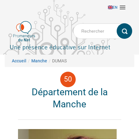
Aller

EN
au
contenu
principal
Une présence éducative sur Internet
Fil d'Ariane
Accueil
Manche
DUMAS
Département de la
Manche