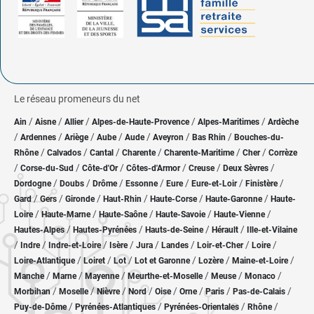
Le réseau promeneurs du net
/
/
/
/
/
Ain
Aisne
Allier
Alpes-de-Haute-Provence
Alpes-Maritimes
Ardèche
/
/
/
/
/
/
/
Ardennes
Ariège
Aube
Aude
Aveyron
Bas Rhin
Bouches-du-
/
/
/
/
/
/
Rhône
Calvados
Cantal
Charente
Charente-Maritime
Cher
Corrèze
/
/
/
/
/
/
Corse-du-Sud
Côte-d'Or
Côtes-d'Armor
Creuse
Deux Sèvres
/
/
/
/
/
/
/
Dordogne
Doubs
Drôme
Essonne
Eure
Eure-et-Loir
Finistère
/
/
/
/
/
/
Gard
Gers
Gironde
Haut-Rhin
Haute-Corse
Haute-Garonne
Haute-
/
/
/
/
/
Loire
Haute-Marne
Haute-Saône
Haute-Savoie
Haute-Vienne
/
/
/
/
Hautes-Alpes
Hautes-Pyrénées
Hauts-de-Seine
Hérault
Ille-et-Vilaine
/
/
/
/
/
/
/
/
Indre
Indre-et-Loire
Isère
Jura
Landes
Loir-et-Cher
Loire
/
/
/
/
/
/
Loire-Atlantique
Loiret
Lot
Lot et Garonne
Lozère
Maine-et-Loire
/
/
/
/
/
/
Manche
Marne
Mayenne
Meurthe-et-Moselle
Meuse
Monaco
/
/
/
/
/
/
/
/
Morbihan
Moselle
Nièvre
Nord
Oise
Orne
Paris
Pas-de-Calais
/
/
/
/
Puy-de-Dôme
Pyrénées-Atlantiques
Pyrénées-Orientales
Rhône