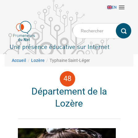
Aller

EN
au
contenu
principal
Une présence éducative sur Internet
Fil d'Ariane
Accueil
Lozère
Typhaine Saint-Léger
Département de la
Lozère