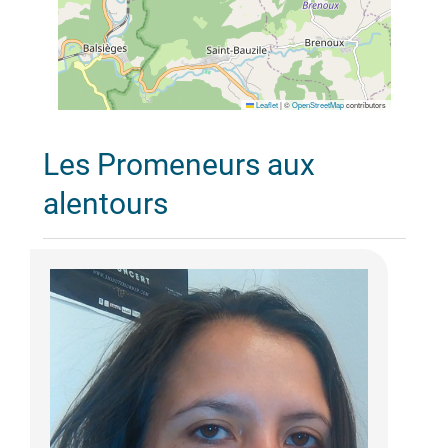
Leaflet
|
©
OpenStreetMap
contributors
Les Promeneurs aux
alentours