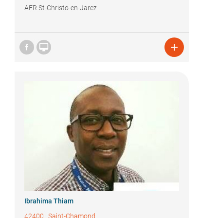
AFR St-Christo-en-Jarez


Ibrahima Thiam
42400
|
Saint-Chamond