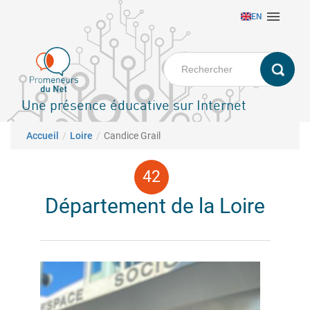
Aller

EN
au
contenu
principal
Une présence éducative sur Internet
Fil d'Ariane
Accueil
Loire
Candice Grail
Département de la Loire