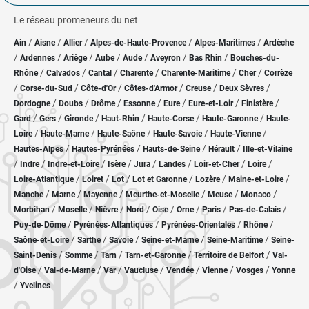
Le réseau promeneurs du net
/
/
/
/
/
Ain
Aisne
Allier
Alpes-de-Haute-Provence
Alpes-Maritimes
Ardèche
/
/
/
/
/
/
/
Ardennes
Ariège
Aube
Aude
Aveyron
Bas Rhin
Bouches-du-
/
/
/
/
/
/
Rhône
Calvados
Cantal
Charente
Charente-Maritime
Cher
Corrèze
/
/
/
/
/
/
Corse-du-Sud
Côte-d'Or
Côtes-d'Armor
Creuse
Deux Sèvres
/
/
/
/
/
/
/
Dordogne
Doubs
Drôme
Essonne
Eure
Eure-et-Loir
Finistère
/
/
/
/
/
/
Gard
Gers
Gironde
Haut-Rhin
Haute-Corse
Haute-Garonne
Haute-
/
/
/
/
/
Loire
Haute-Marne
Haute-Saône
Haute-Savoie
Haute-Vienne
/
/
/
/
Hautes-Alpes
Hautes-Pyrénées
Hauts-de-Seine
Hérault
Ille-et-Vilaine
/
/
/
/
/
/
/
/
Indre
Indre-et-Loire
Isère
Jura
Landes
Loir-et-Cher
Loire
/
/
/
/
/
/
Loire-Atlantique
Loiret
Lot
Lot et Garonne
Lozère
Maine-et-Loire
/
/
/
/
/
/
Manche
Marne
Mayenne
Meurthe-et-Moselle
Meuse
Monaco
/
/
/
/
/
/
/
/
Morbihan
Moselle
Nièvre
Nord
Oise
Orne
Paris
Pas-de-Calais
/
/
/
/
Puy-de-Dôme
Pyrénées-Atlantiques
Pyrénées-Orientales
Rhône
/
/
/
/
/
Saône-et-Loire
Sarthe
Savoie
Seine-et-Marne
Seine-Maritime
Seine-
/
/
/
/
/
Saint-Denis
Somme
Tarn
Tarn-et-Garonne
Territoire de Belfort
Val-
/
/
/
/
/
/
/
d'Oise
Val-de-Marne
Var
Vaucluse
Vendée
Vienne
Vosges
Yonne
/
Yvelines