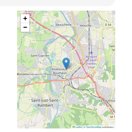
+
−
Leaflet
|
©
OpenStreetMap
contributors