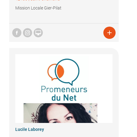
Mission Locale Gier-Pilat


Lucile Laborey