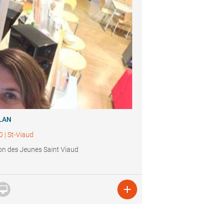
LAN
0
|
St-Viaud
n des Jeunes Saint Viaud

