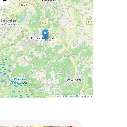
−
Leaflet
|
©
OpenStreetMap
contributors