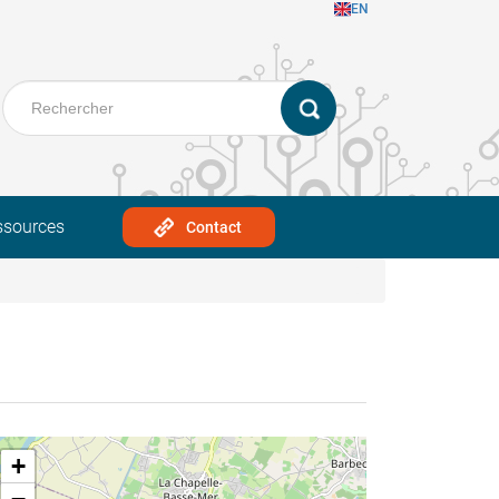
EN
ssources
Contact
+