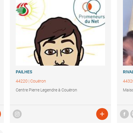
PAILHES
RIVA
44220
|
Couëron
4432
Centre Pierre Legendre à Couëron
Maiso
