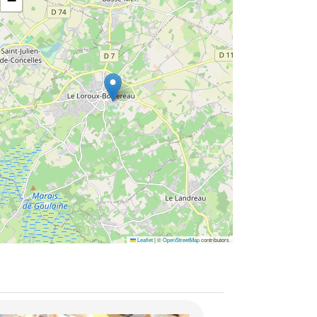
−
Leaflet
|
©
OpenStreetMap
contributors