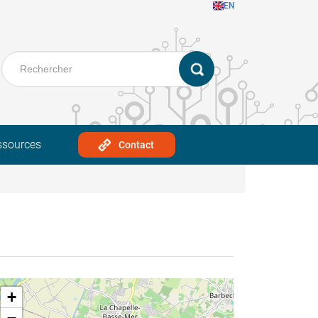
EN
ssources
Contact
+