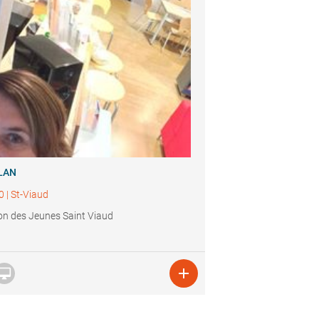
LAN
0
|
St-Viaud
n des Jeunes Saint Viaud

