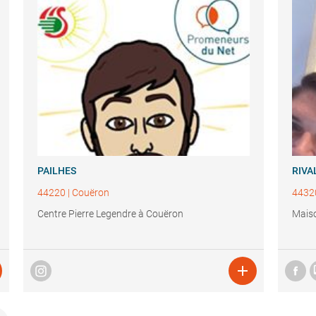
PAILHES
RIVA
44220
|
Couëron
4432
Centre Pierre Legendre à Couëron
Maiso
