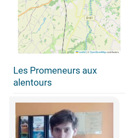
Leaflet
|
©
OpenStreetMap
contributors
Les Promeneurs aux
alentours