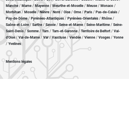
/
/
/
/
/
/
Manche
Marne
Mayenne
Meurthe-et-Moselle
Meuse
Monaco
/
/
/
/
/
/
/
/
Morbihan
Moselle
Nièvre
Nord
Oise
Orne
Paris
Pas-de-Calais
/
/
/
/
Puy-de-Dôme
Pyrénées-Atlantiques
Pyrénées-Orientales
Rhône
/
/
/
/
/
Saône-et-Loire
Sarthe
Savoie
Seine-et-Marne
Seine-Maritime
Seine-
/
/
/
/
/
Saint-Denis
Somme
Tarn
Tarn-et-Garonne
Territoire de Belfort
Val-
/
/
/
/
/
/
/
d'Oise
Val-de-Marne
Var
Vaucluse
Vendée
Vienne
Vosges
Yonne
/
Yvelines
Mentions légales