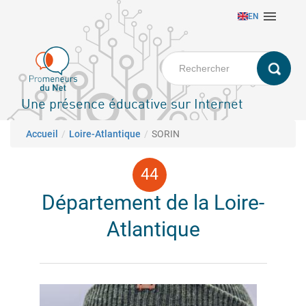
Aller

EN
au
contenu
principal
Une présence éducative sur Internet
Fil d'Ariane
Accueil
Loire-Atlantique
SORIN
Département de la Loire-
Atlantique