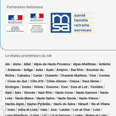
Partenaires Nationaux
Le réseau promeneurs du net
/
/
/
/
/
Ain
Aisne
Allier
Alpes-de-Haute-Provence
Alpes-Maritimes
Ardèche
/
/
/
/
/
/
/
Ardennes
Ariège
Aube
Aude
Aveyron
Bas Rhin
Bouches-du-
/
/
/
/
/
/
Rhône
Calvados
Cantal
Charente
Charente-Maritime
Cher
Corrèze
/
/
/
/
/
/
Corse-du-Sud
Côte-d'Or
Côtes-d'Armor
Creuse
Deux Sèvres
/
/
/
/
/
/
/
Dordogne
Doubs
Drôme
Essonne
Eure
Eure-et-Loir
Finistère
/
/
/
/
/
/
Gard
Gers
Gironde
Haut-Rhin
Haute-Corse
Haute-Garonne
Haute-
/
/
/
/
/
Loire
Haute-Marne
Haute-Saône
Haute-Savoie
Haute-Vienne
/
/
/
/
Hautes-Alpes
Hautes-Pyrénées
Hauts-de-Seine
Hérault
Ille-et-Vilaine
/
/
/
/
/
/
/
/
Indre
Indre-et-Loire
Isère
Jura
Landes
Loir-et-Cher
Loire
/
/
/
/
/
/
Loire-Atlantique
Loiret
Lot
Lot et Garonne
Lozère
Maine-et-Loire