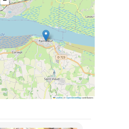
−
Leaflet
|
©
OpenStreetMap
contributors