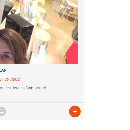
LAN
0
|
St-Viaud
n des Jeunes Saint Viaud

