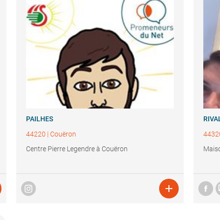
PAILHES
RIVA
44220
|
Couëron
4432
Centre Pierre Legendre à Couëron
Maiso
