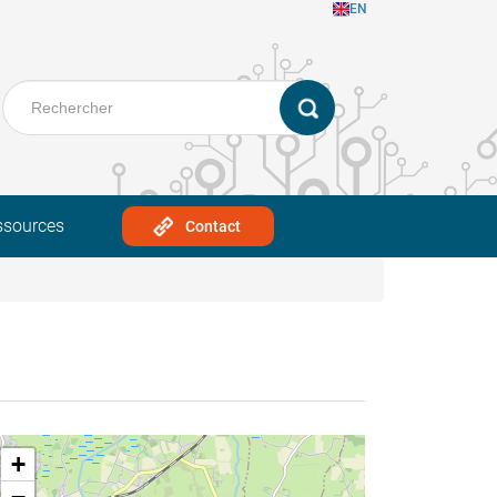
EN
ssources
Contact
+