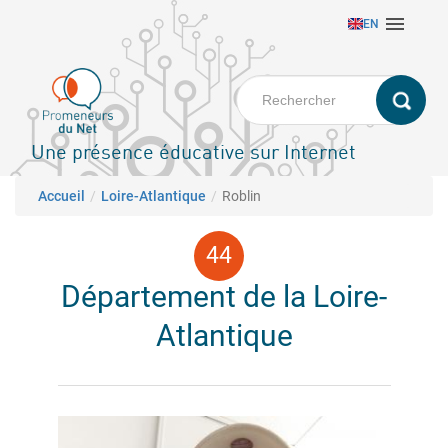
Aller

EN
au
contenu
principal
Une présence éducative sur Internet
Fil d'Ariane
Accueil
Loire-Atlantique
Roblin
Département de la Loire-
Atlantique