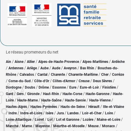
Le réseau promeneurs du net
/
/
/
/
/
Ain
Aisne
Allier
Alpes-de-Haute-Provence
Alpes-Maritimes
Ardèche
/
/
/
/
/
/
/
Ardennes
Ariège
Aube
Aude
Aveyron
Bas Rhin
Bouches-du-
/
/
/
/
/
/
Rhône
Calvados
Cantal
Charente
Charente-Maritime
Cher
Corrèze
/
/
/
/
/
/
Corse-du-Sud
Côte-d'Or
Côtes-d'Armor
Creuse
Deux Sèvres
/
/
/
/
/
/
/
Dordogne
Doubs
Drôme
Essonne
Eure
Eure-et-Loir
Finistère
/
/
/
/
/
/
Gard
Gers
Gironde
Haut-Rhin
Haute-Corse
Haute-Garonne
Haute-
/
/
/
/
/
Loire
Haute-Marne
Haute-Saône
Haute-Savoie
Haute-Vienne
/
/
/
/
Hautes-Alpes
Hautes-Pyrénées
Hauts-de-Seine
Hérault
Ille-et-Vilaine
/
/
/
/
/
/
/
/
Indre
Indre-et-Loire
Isère
Jura
Landes
Loir-et-Cher
Loire
/
/
/
/
/
/
Loire-Atlantique
Loiret
Lot
Lot et Garonne
Lozère
Maine-et-Loire
/
/
/
/
/
/
Manche
Marne
Mayenne
Meurthe-et-Moselle
Meuse
Monaco