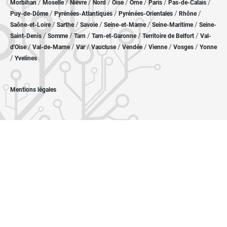
/
/
/
/
/
/
/
/
Morbihan
Moselle
Nièvre
Nord
Oise
Orne
Paris
Pas-de-Calais
/
/
/
/
Puy-de-Dôme
Pyrénées-Atlantiques
Pyrénées-Orientales
Rhône
/
/
/
/
/
Saône-et-Loire
Sarthe
Savoie
Seine-et-Marne
Seine-Maritime
Seine-
/
/
/
/
/
Saint-Denis
Somme
Tarn
Tarn-et-Garonne
Territoire de Belfort
Val-
/
/
/
/
/
/
/
d'Oise
Val-de-Marne
Var
Vaucluse
Vendée
Vienne
Vosges
Yonne
/
Yvelines
Mentions légales