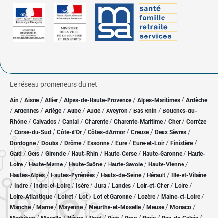
Le réseau promeneurs du net
/
/
/
/
/
Ain
Aisne
Allier
Alpes-de-Haute-Provence
Alpes-Maritimes
Ardèche
/
/
/
/
/
/
/
Ardennes
Ariège
Aube
Aude
Aveyron
Bas Rhin
Bouches-du-
/
/
/
/
/
/
Rhône
Calvados
Cantal
Charente
Charente-Maritime
Cher
Corrèze
/
/
/
/
/
/
Corse-du-Sud
Côte-d'Or
Côtes-d'Armor
Creuse
Deux Sèvres
/
/
/
/
/
/
/
Dordogne
Doubs
Drôme
Essonne
Eure
Eure-et-Loir
Finistère
/
/
/
/
/
/
Gard
Gers
Gironde
Haut-Rhin
Haute-Corse
Haute-Garonne
Haute-
/
/
/
/
/
Loire
Haute-Marne
Haute-Saône
Haute-Savoie
Haute-Vienne
/
/
/
/
Hautes-Alpes
Hautes-Pyrénées
Hauts-de-Seine
Hérault
Ille-et-Vilaine
/
/
/
/
/
/
/
/
Indre
Indre-et-Loire
Isère
Jura
Landes
Loir-et-Cher
Loire
/
/
/
/
/
/
Loire-Atlantique
Loiret
Lot
Lot et Garonne
Lozère
Maine-et-Loire
/
/
/
/
/
/
Manche
Marne
Mayenne
Meurthe-et-Moselle
Meuse
Monaco
/
/
/
/
/
/
/
/