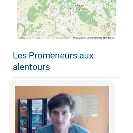
Leaflet
|
©
OpenStreetMap
contributors
Les Promeneurs aux
alentours