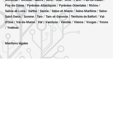
Morbihan
Moselle
Nièvre
Nord
Oise
Orne
Paris
Pas-de-Calais
/
/
/
/
Puy-de-Dôme
Pyrénées-Atlantiques
Pyrénées-Orientales
Rhône
/
/
/
/
/
Saône-et-Loire
Sarthe
Savoie
Seine-et-Marne
Seine-Maritime
Seine-
/
/
/
/
/
Saint-Denis
Somme
Tarn
Tarn-et-Garonne
Territoire de Belfort
Val-
/
/
/
/
/
/
/
d'Oise
Val-de-Marne
Var
Vaucluse
Vendée
Vienne
Vosges
Yonne
/
Yvelines
Mentions légales