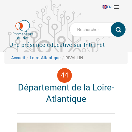
Aller

EN
au
contenu
principal
Une présence éducative sur Internet
Fil d'Ariane
Accueil
Loire-Atlantique
RIVALLIN
Département de la Loire-
Atlantique