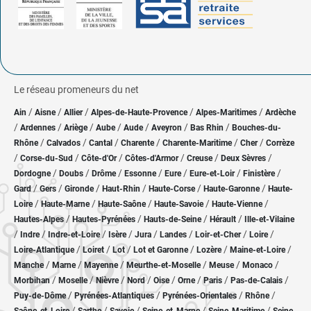
Le réseau promeneurs du net
/
/
/
/
/
Ain
Aisne
Allier
Alpes-de-Haute-Provence
Alpes-Maritimes
Ardèche
/
/
/
/
/
/
/
Ardennes
Ariège
Aube
Aude
Aveyron
Bas Rhin
Bouches-du-
/
/
/
/
/
/
Rhône
Calvados
Cantal
Charente
Charente-Maritime
Cher
Corrèze
/
/
/
/
/
/
Corse-du-Sud
Côte-d'Or
Côtes-d'Armor
Creuse
Deux Sèvres
/
/
/
/
/
/
/
Dordogne
Doubs
Drôme
Essonne
Eure
Eure-et-Loir
Finistère
/
/
/
/
/
/
Gard
Gers
Gironde
Haut-Rhin
Haute-Corse
Haute-Garonne
Haute-
/
/
/
/
/
Loire
Haute-Marne
Haute-Saône
Haute-Savoie
Haute-Vienne
/
/
/
/
Hautes-Alpes
Hautes-Pyrénées
Hauts-de-Seine
Hérault
Ille-et-Vilaine
/
/
/
/
/
/
/
/
Indre
Indre-et-Loire
Isère
Jura
Landes
Loir-et-Cher
Loire
/
/
/
/
/
/
Loire-Atlantique
Loiret
Lot
Lot et Garonne
Lozère
Maine-et-Loire
/
/
/
/
/
/
Manche
Marne
Mayenne
Meurthe-et-Moselle
Meuse
Monaco
/
/
/
/
/
/
/
/
Morbihan
Moselle
Nièvre
Nord
Oise
Orne
Paris
Pas-de-Calais
/
/
/
/
Puy-de-Dôme
Pyrénées-Atlantiques
Pyrénées-Orientales
Rhône
/
/
/
/
/