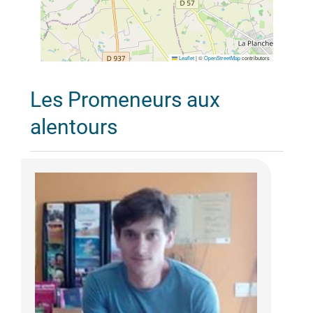
Leaflet
|
©
OpenStreetMap
contributors
Les Promeneurs aux
alentours