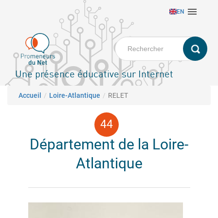
Aller

EN
au
contenu
principal
Une présence éducative sur Internet
Fil d'Ariane
Accueil
Loire-Atlantique
RELET
Département de la Loire-
Atlantique