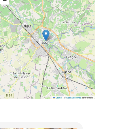
−
Leaflet
|
©
OpenStreetMap
contributors