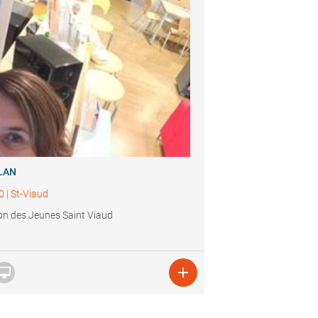
LAN
0
|
St-Viaud
n des Jeunes Saint Viaud

