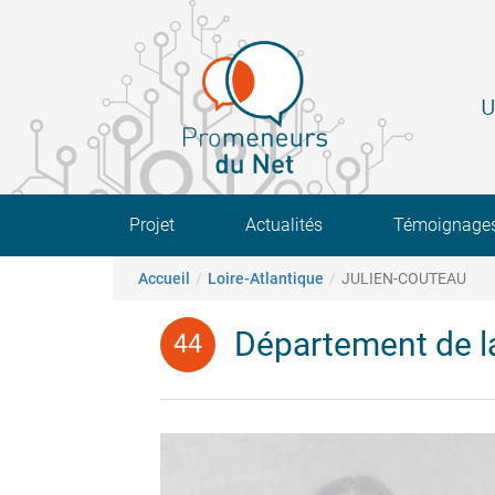
Aller
au
contenu
principal
U
Main navigation
Projet
Actualités
Témoignage
Fil d'Ariane
Accueil
Loire-Atlantique
JULIEN-COUTEAU
Département de la