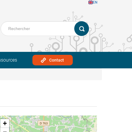
EN
ssources
Contact
+