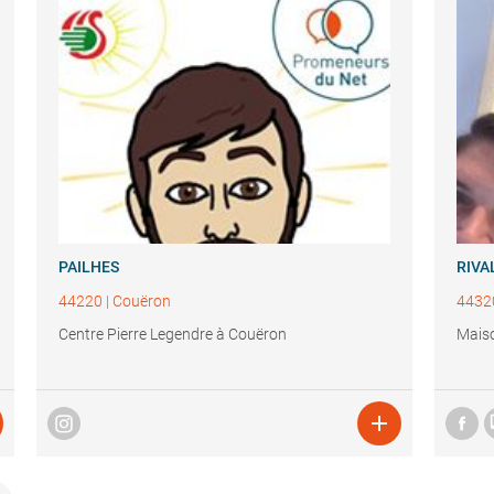
PAILHES
RIVA
44220
|
Couëron
4432
Centre Pierre Legendre à Couëron
Maiso
