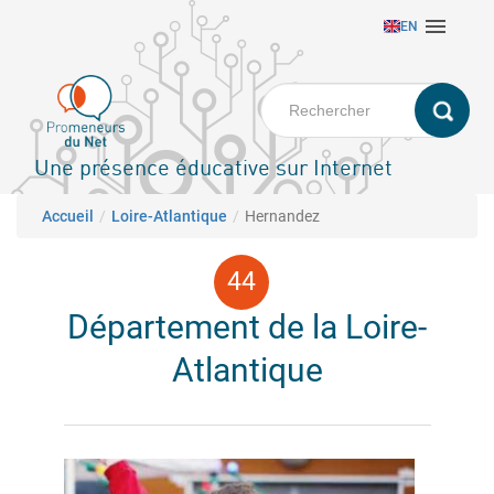
Aller

EN
au
contenu
principal
Une présence éducative sur Internet
Fil d'Ariane
Accueil
Loire-Atlantique
Hernandez
Département de la Loire-
Atlantique