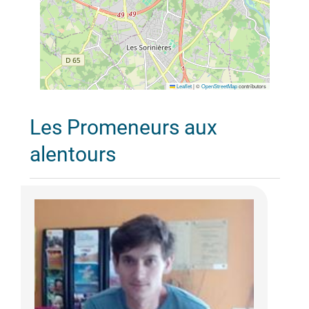
Leaflet
|
©
OpenStreetMap
contributors
Les Promeneurs aux
alentours