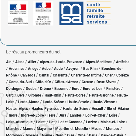
Le réseau promeneurs du net
/
/
/
/
/
Ain
Aisne
Allier
Alpes-de-Haute-Provence
Alpes-Maritimes
Ardèche
/
/
/
/
/
/
/
Ardennes
Ariège
Aube
Aude
Aveyron
Bas Rhin
Bouches-du-
/
/
/
/
/
/
Rhône
Calvados
Cantal
Charente
Charente-Maritime
Cher
Corrèze
/
/
/
/
/
/
Corse-du-Sud
Côte-d'Or
Côtes-d'Armor
Creuse
Deux Sèvres
/
/
/
/
/
/
/
Dordogne
Doubs
Drôme
Essonne
Eure
Eure-et-Loir
Finistère
/
/
/
/
/
/
Gard
Gers
Gironde
Haut-Rhin
Haute-Corse
Haute-Garonne
Haute-
/
/
/
/
/
Loire
Haute-Marne
Haute-Saône
Haute-Savoie
Haute-Vienne
/
/
/
/
Hautes-Alpes
Hautes-Pyrénées
Hauts-de-Seine
Hérault
Ille-et-Vilaine
/
/
/
/
/
/
/
/
Indre
Indre-et-Loire
Isère
Jura
Landes
Loir-et-Cher
Loire
/
/
/
/
/
/
Loire-Atlantique
Loiret
Lot
Lot et Garonne
Lozère
Maine-et-Loire
/
/
/
/
/
/
Manche
Marne
Mayenne
Meurthe-et-Moselle
Meuse
Monaco
/
/
/
/
/
/
/
/
Morbihan
Moselle
Nièvre
Nord
Oise
Orne
Paris
Pas-de-Calais