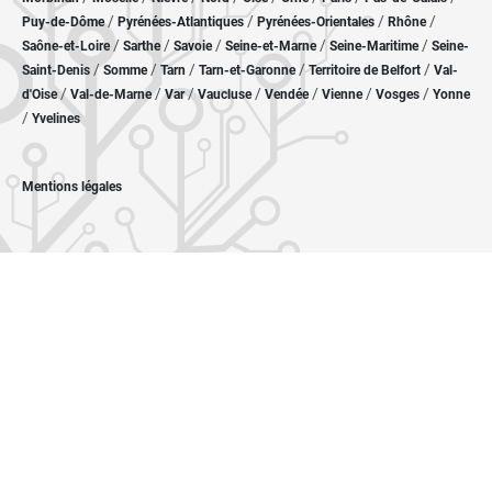
/
/
/
/
Puy-de-Dôme
Pyrénées-Atlantiques
Pyrénées-Orientales
Rhône
/
/
/
/
/
Saône-et-Loire
Sarthe
Savoie
Seine-et-Marne
Seine-Maritime
Seine-
/
/
/
/
/
Saint-Denis
Somme
Tarn
Tarn-et-Garonne
Territoire de Belfort
Val-
/
/
/
/
/
/
/
d'Oise
Val-de-Marne
Var
Vaucluse
Vendée
Vienne
Vosges
Yonne
/
Yvelines
Mentions légales