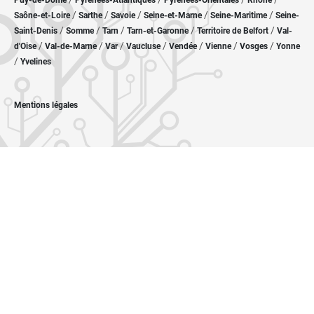
Puy-de-Dôme
Pyrénées-Atlantiques
Pyrénées-Orientales
Rhône
/
/
/
/
/
Saône-et-Loire
Sarthe
Savoie
Seine-et-Marne
Seine-Maritime
Seine-
/
/
/
/
/
Saint-Denis
Somme
Tarn
Tarn-et-Garonne
Territoire de Belfort
Val-
/
/
/
/
/
/
/
d'Oise
Val-de-Marne
Var
Vaucluse
Vendée
Vienne
Vosges
Yonne
/
Yvelines
Mentions légales