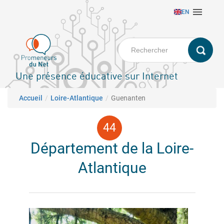
Aller

EN
au
contenu
principal
Une présence éducative sur Internet
Fil d'Ariane
Accueil
Loire-Atlantique
Guenanten
Département de la Loire-
Atlantique