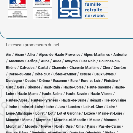
Le réseau promeneurs du net
/
/
/
/
/
Ain
Aisne
Allier
Alpes-de-Haute-Provence
Alpes-Maritimes
Ardèche
/
/
/
/
/
/
/
Ardennes
Ariège
Aube
Aude
Aveyron
Bas Rhin
Bouches-du-
/
/
/
/
/
/
Rhône
Calvados
Cantal
Charente
Charente-Maritime
Cher
Corrèze
/
/
/
/
/
/
Corse-du-Sud
Côte-d'Or
Côtes-d'Armor
Creuse
Deux Sèvres
/
/
/
/
/
/
/
Dordogne
Doubs
Drôme
Essonne
Eure
Eure-et-Loir
Finistère
/
/
/
/
/
/
Gard
Gers
Gironde
Haut-Rhin
Haute-Corse
Haute-Garonne
Haute-
/
/
/
/
/
Loire
Haute-Marne
Haute-Saône
Haute-Savoie
Haute-Vienne
/
/
/
/
Hautes-Alpes
Hautes-Pyrénées
Hauts-de-Seine
Hérault
Ille-et-Vilaine
/
/
/
/
/
/
/
/
Indre
Indre-et-Loire
Isère
Jura
Landes
Loir-et-Cher
Loire
/
/
/
/
/
/
Loire-Atlantique
Loiret
Lot
Lot et Garonne
Lozère
Maine-et-Loire
/
/
/
/
/
/
Manche
Marne
Mayenne
Meurthe-et-Moselle
Meuse
Monaco
/
/
/
/
/
/
/
/
Morbihan
Moselle
Nièvre
Nord
Oise
Orne
Paris
Pas-de-Calais
/
/
/
/