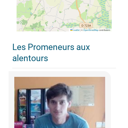
Leaflet
|
©
OpenStreetMap
contributors
Les Promeneurs aux
alentours