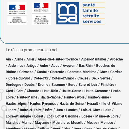
Le réseau promeneurs du net
/
/
/
/
/
Ain
Aisne
Allier
Alpes-de-Haute-Provence
Alpes-Maritimes
Ardèche
/
/
/
/
/
/
/
Ardennes
Ariège
Aube
Aude
Aveyron
Bas Rhin
Bouches-du-
/
/
/
/
/
/
Rhône
Calvados
Cantal
Charente
Charente-Maritime
Cher
Corrèze
/
/
/
/
/
/
Corse-du-Sud
Côte-d'Or
Côtes-d'Armor
Creuse
Deux Sèvres
/
/
/
/
/
/
/
Dordogne
Doubs
Drôme
Essonne
Eure
Eure-et-Loir
Finistère
/
/
/
/
/
/
Gard
Gers
Gironde
Haut-Rhin
Haute-Corse
Haute-Garonne
Haute-
/
/
/
/
/
Loire
Haute-Marne
Haute-Saône
Haute-Savoie
Haute-Vienne
/
/
/
/
Hautes-Alpes
Hautes-Pyrénées
Hauts-de-Seine
Hérault
Ille-et-Vilaine
/
/
/
/
/
/
/
/
Indre
Indre-et-Loire
Isère
Jura
Landes
Loir-et-Cher
Loire
/
/
/
/
/
/
Loire-Atlantique
Loiret
Lot
Lot et Garonne
Lozère
Maine-et-Loire
/
/
/
/
/
/
Manche
Marne
Mayenne
Meurthe-et-Moselle
Meuse
Monaco
/
/
/
/
/
/
/
/