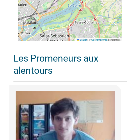
Leaflet
|
©
OpenStreetMap
contributors
Les Promeneurs aux
alentours