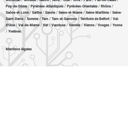
Morbihan
Moselle
Nièvre
Nord
Oise
Orne
Paris
Pas-de-Calais
/
/
/
/
Puy-de-Dôme
Pyrénées-Atlantiques
Pyrénées-Orientales
Rhône
/
/
/
/
/
Saône-et-Loire
Sarthe
Savoie
Seine-et-Marne
Seine-Maritime
Seine-
/
/
/
/
/
Saint-Denis
Somme
Tarn
Tarn-et-Garonne
Territoire de Belfort
Val-
/
/
/
/
/
/
/
d'Oise
Val-de-Marne
Var
Vaucluse
Vendée
Vienne
Vosges
Yonne
/
Yvelines
Mentions légales