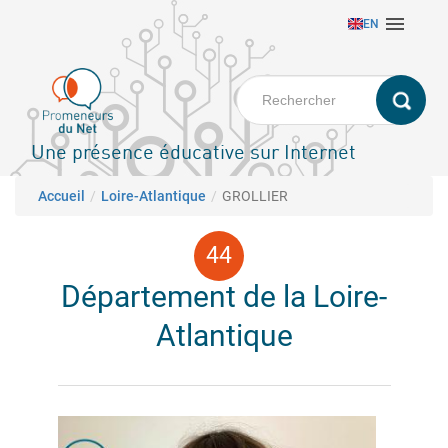
Aller

EN
au
contenu
principal
Une présence éducative sur Internet
Fil d'Ariane
Accueil
Loire-Atlantique
GROLLIER
Département de la Loire-
Atlantique