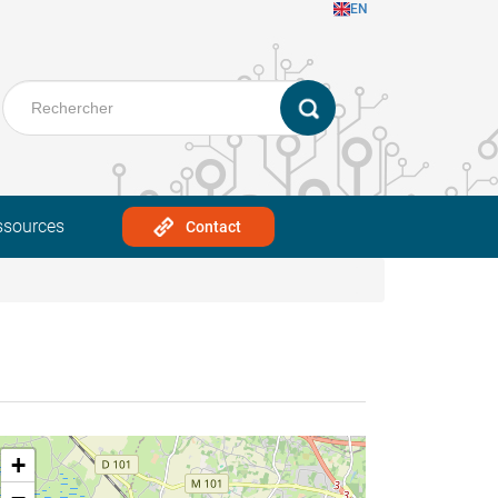
EN
ssources
Contact
+