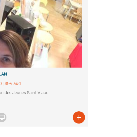
LAN
0
|
St-Viaud
n des Jeunes Saint Viaud

