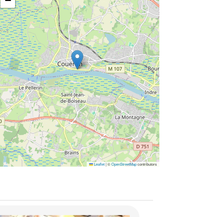
−
Leaflet
|
©
OpenStreetMap
contributors