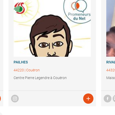
PAILHES
RIVA
44220
|
Couëron
4432
Centre Pierre Legendre à Couëron
Maiso
