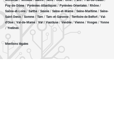
Morbihan
Moselle
Nièvre
Nord
Oise
Orne
Paris
Pas-de-Calais
/
/
/
/
Puy-de-Dôme
Pyrénées-Atlantiques
Pyrénées-Orientales
Rhône
/
/
/
/
/
Saône-et-Loire
Sarthe
Savoie
Seine-et-Marne
Seine-Maritime
Seine-
/
/
/
/
/
Saint-Denis
Somme
Tarn
Tarn-et-Garonne
Territoire de Belfort
Val-
/
/
/
/
/
/
/
d'Oise
Val-de-Marne
Var
Vaucluse
Vendée
Vienne
Vosges
Yonne
/
Yvelines
Mentions légales