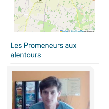
Leaflet
|
©
OpenStreetMap
contributors
Les Promeneurs aux
alentours