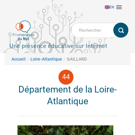
Aller

EN
au
contenu
principal
Une présence éducative sur Internet
Fil d'Ariane
Accueil
Loire-Atlantique
GAILLARD
Département de la Loire-
Atlantique