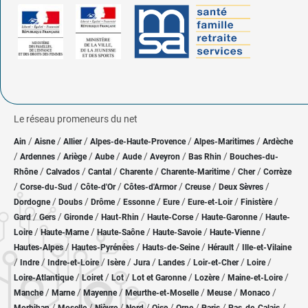
Le réseau promeneurs du net
/
/
/
/
/
Ain
Aisne
Allier
Alpes-de-Haute-Provence
Alpes-Maritimes
Ardèche
/
/
/
/
/
/
/
Ardennes
Ariège
Aube
Aude
Aveyron
Bas Rhin
Bouches-du-
/
/
/
/
/
/
Rhône
Calvados
Cantal
Charente
Charente-Maritime
Cher
Corrèze
/
/
/
/
/
/
Corse-du-Sud
Côte-d'Or
Côtes-d'Armor
Creuse
Deux Sèvres
/
/
/
/
/
/
/
Dordogne
Doubs
Drôme
Essonne
Eure
Eure-et-Loir
Finistère
/
/
/
/
/
/
Gard
Gers
Gironde
Haut-Rhin
Haute-Corse
Haute-Garonne
Haute-
/
/
/
/
/
Loire
Haute-Marne
Haute-Saône
Haute-Savoie
Haute-Vienne
/
/
/
/
Hautes-Alpes
Hautes-Pyrénées
Hauts-de-Seine
Hérault
Ille-et-Vilaine
/
/
/
/
/
/
/
/
Indre
Indre-et-Loire
Isère
Jura
Landes
Loir-et-Cher
Loire
/
/
/
/
/
/
Loire-Atlantique
Loiret
Lot
Lot et Garonne
Lozère
Maine-et-Loire
/
/
/
/
/
/
Manche
Marne
Mayenne
Meurthe-et-Moselle
Meuse
Monaco
/
/
/
/
/
/
/
/