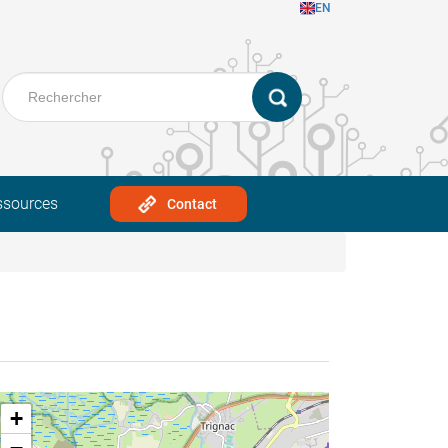
EN
ssources
Contact
+