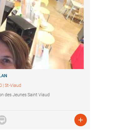
LAN
0
|
St-Viaud
n des Jeunes Saint Viaud

