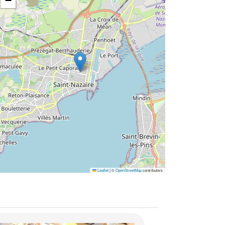
−
Leaflet
|
©
OpenStreetMap
contributors