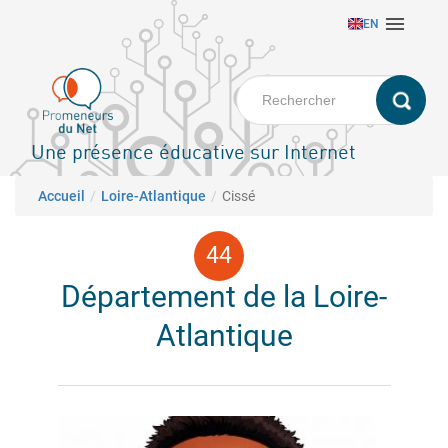
Aller

EN
au
contenu
principal
Une présence éducative sur Internet
Fil d'Ariane
Accueil
Loire-Atlantique
Cissé
Département de la Loire-
Atlantique