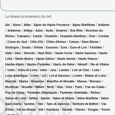
Le réseau promeneurs du net
/
/
/
/
/
Ain
Aisne
Allier
Alpes-de-Haute-Provence
Alpes-Maritimes
Ardèche
/
/
/
/
/
/
/
Ardennes
Ariège
Aube
Aude
Aveyron
Bas Rhin
Bouches-du-
/
/
/
/
/
/
Rhône
Calvados
Cantal
Charente
Charente-Maritime
Cher
Corrèze
/
/
/
/
/
/
Corse-du-Sud
Côte-d'Or
Côtes-d'Armor
Creuse
Deux Sèvres
/
/
/
/
/
/
/
Dordogne
Doubs
Drôme
Essonne
Eure
Eure-et-Loir
Finistère
/
/
/
/
/
/
Gard
Gers
Gironde
Haut-Rhin
Haute-Corse
Haute-Garonne
Haute-
/
/
/
/
/
Loire
Haute-Marne
Haute-Saône
Haute-Savoie
Haute-Vienne
/
/
/
/
Hautes-Alpes
Hautes-Pyrénées
Hauts-de-Seine
Hérault
Ille-et-Vilaine
/
/
/
/
/
/
/
/
Indre
Indre-et-Loire
Isère
Jura
Landes
Loir-et-Cher
Loire
/
/
/
/
/
/
Loire-Atlantique
Loiret
Lot
Lot et Garonne
Lozère
Maine-et-Loire
/
/
/
/
/
/
Manche
Marne
Mayenne
Meurthe-et-Moselle
Meuse
Monaco
/
/
/
/
/
/
/
/
Morbihan
Moselle
Nièvre
Nord
Oise
Orne
Paris
Pas-de-Calais
/
/
/
/
Puy-de-Dôme
Pyrénées-Atlantiques
Pyrénées-Orientales
Rhône
/
/
/
/
/
Saône-et-Loire
Sarthe
Savoie
Seine-et-Marne
Seine-Maritime
Seine-
/
/
/
/
/
Saint-Denis
Somme
Tarn
Tarn-et-Garonne
Territoire de Belfort
Val-
/
/
/
/
/
/
/
d'Oise
Val-de-Marne
Var
Vaucluse
Vendée
Vienne
Vosges
Yonne