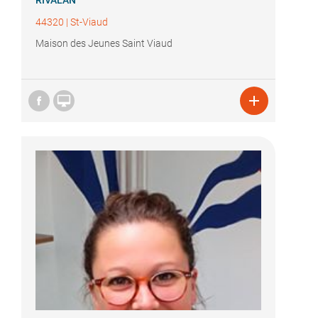
RIVALAN
44320
|
St-Viaud
Maison des Jeunes Saint Viaud

