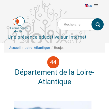
Aller

EN
au
contenu
principal
Une présence éducative sur Internet
Fil d'Ariane
Accueil
Loire-Atlantique
Boujet
Département de la Loire-
Atlantique