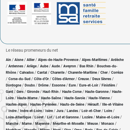
Le réseau promeneurs du net
/
/
/
/
/
Ain
Aisne
Allier
Alpes-de-Haute-Provence
Alpes-Maritimes
Ardèche
/
/
/
/
/
/
/
Ardennes
Ariège
Aube
Aude
Aveyron
Bas Rhin
Bouches-du-
/
/
/
/
/
/
Rhône
Calvados
Cantal
Charente
Charente-Maritime
Cher
Corrèze
/
/
/
/
/
/
Corse-du-Sud
Côte-d'Or
Côtes-d'Armor
Creuse
Deux Sèvres
/
/
/
/
/
/
/
Dordogne
Doubs
Drôme
Essonne
Eure
Eure-et-Loir
Finistère
/
/
/
/
/
/
Gard
Gers
Gironde
Haut-Rhin
Haute-Corse
Haute-Garonne
Haute-
/
/
/
/
/
Loire
Haute-Marne
Haute-Saône
Haute-Savoie
Haute-Vienne
/
/
/
/
Hautes-Alpes
Hautes-Pyrénées
Hauts-de-Seine
Hérault
Ille-et-Vilaine
/
/
/
/
/
/
/
/
Indre
Indre-et-Loire
Isère
Jura
Landes
Loir-et-Cher
Loire
/
/
/
/
/
/
Loire-Atlantique
Loiret
Lot
Lot et Garonne
Lozère
Maine-et-Loire
/
/
/
/
/
/
Manche
Marne
Mayenne
Meurthe-et-Moselle
Meuse
Monaco
/
/
/
/
/
/
/
/