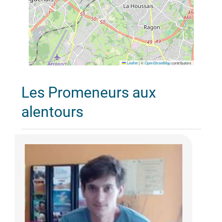
Leaflet
|
©
OpenStreetMap
contributors
Les Promeneurs aux
alentours