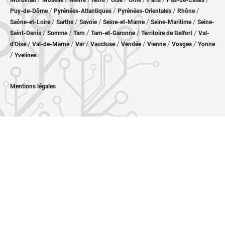
Morbihan
Moselle
Nièvre
Nord
Oise
Orne
Paris
Pas-de-Calais
/
/
/
/
Puy-de-Dôme
Pyrénées-Atlantiques
Pyrénées-Orientales
Rhône
/
/
/
/
/
Saône-et-Loire
Sarthe
Savoie
Seine-et-Marne
Seine-Maritime
Seine-
/
/
/
/
/
Saint-Denis
Somme
Tarn
Tarn-et-Garonne
Territoire de Belfort
Val-
/
/
/
/
/
/
/
d'Oise
Val-de-Marne
Var
Vaucluse
Vendée
Vienne
Vosges
Yonne
/
Yvelines
Mentions légales