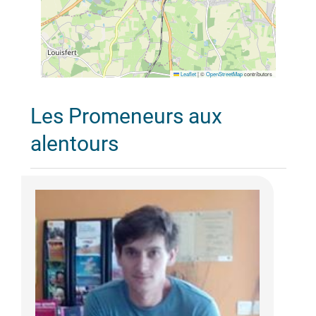
Leaflet
|
©
OpenStreetMap
contributors
Les Promeneurs aux
alentours