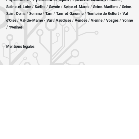
Puy-de-Dôme
Pyrénées-Atlantiques
Pyrénées-Orientales
Rhône
/
/
/
/
/
Saône-et-Loire
Sarthe
Savoie
Seine-et-Marne
Seine-Maritime
Seine-
/
/
/
/
/
Saint-Denis
Somme
Tarn
Tarn-et-Garonne
Territoire de Belfort
Val-
/
/
/
/
/
/
/
d'Oise
Val-de-Marne
Var
Vaucluse
Vendée
Vienne
Vosges
Yonne
/
Yvelines
Mentions légales