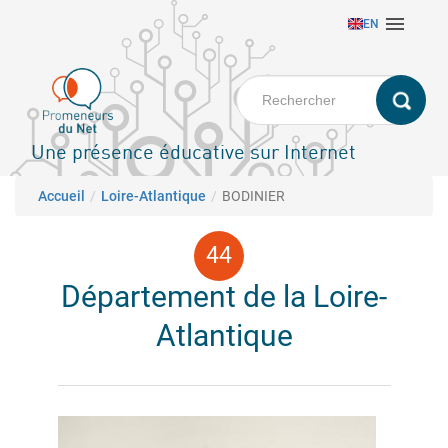
Aller

EN
au
contenu
principal
Une présence éducative sur Internet
Fil d'Ariane
Accueil
Loire-Atlantique
BODINIER
Département de la Loire-
Atlantique