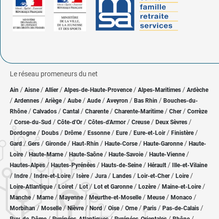
Le réseau promeneurs du net
/
/
/
/
/
Ain
Aisne
Allier
Alpes-de-Haute-Provence
Alpes-Maritimes
Ardèche
/
/
/
/
/
/
/
Ardennes
Ariège
Aube
Aude
Aveyron
Bas Rhin
Bouches-du-
/
/
/
/
/
/
Rhône
Calvados
Cantal
Charente
Charente-Maritime
Cher
Corrèze
/
/
/
/
/
/
Corse-du-Sud
Côte-d'Or
Côtes-d'Armor
Creuse
Deux Sèvres
/
/
/
/
/
/
/
Dordogne
Doubs
Drôme
Essonne
Eure
Eure-et-Loir
Finistère
/
/
/
/
/
/
Gard
Gers
Gironde
Haut-Rhin
Haute-Corse
Haute-Garonne
Haute-
/
/
/
/
/
Loire
Haute-Marne
Haute-Saône
Haute-Savoie
Haute-Vienne
/
/
/
/
Hautes-Alpes
Hautes-Pyrénées
Hauts-de-Seine
Hérault
Ille-et-Vilaine
/
/
/
/
/
/
/
/
Indre
Indre-et-Loire
Isère
Jura
Landes
Loir-et-Cher
Loire
/
/
/
/
/
/
Loire-Atlantique
Loiret
Lot
Lot et Garonne
Lozère
Maine-et-Loire
/
/
/
/
/
/
Manche
Marne
Mayenne
Meurthe-et-Moselle
Meuse
Monaco
/
/
/
/
/
/
/
/
Morbihan
Moselle
Nièvre
Nord
Oise
Orne
Paris
Pas-de-Calais
/
/
/
/