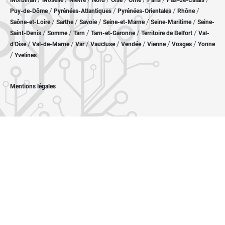
Morbihan
Moselle
Nièvre
Nord
Oise
Orne
Paris
Pas-de-Calais
/
/
/
/
Puy-de-Dôme
Pyrénées-Atlantiques
Pyrénées-Orientales
Rhône
/
/
/
/
/
Saône-et-Loire
Sarthe
Savoie
Seine-et-Marne
Seine-Maritime
Seine-
/
/
/
/
/
Saint-Denis
Somme
Tarn
Tarn-et-Garonne
Territoire de Belfort
Val-
/
/
/
/
/
/
/
d'Oise
Val-de-Marne
Var
Vaucluse
Vendée
Vienne
Vosges
Yonne
/
Yvelines
Mentions légales