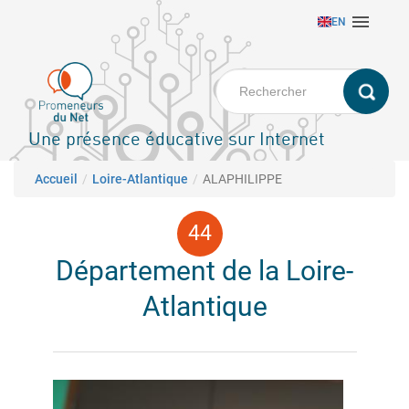
Aller

EN
au
contenu
principal
Une présence éducative sur Internet
Fil d'Ariane
Accueil
Loire-Atlantique
ALAPHILIPPE
Département de la Loire-
Atlantique