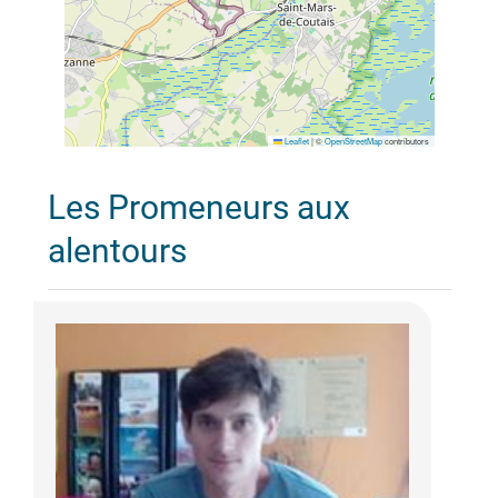
Leaflet
|
©
OpenStreetMap
contributors
Les Promeneurs aux
alentours